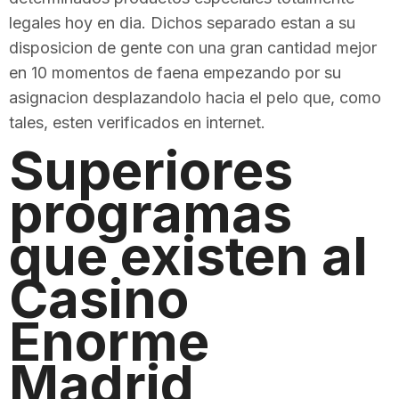
legales hoy en dia. Dichos separado estan a su
disposicion de gente con una gran cantidad mejor
en 10 momentos de faena empezando por su
asignacion desplazandolo hacia el pelo que, como
tales, esten verificados en internet.
Superiores
programas
que existen al
Casino
Enorme
Madrid