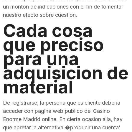
un monton de indicaciones con el fin de fomentar
nuestro efecto sobre cuestion.
Cada cosa
que preciso
para una
adquisicion de
material
De registrarse, la persona que es cliente deberia
acceder con pagina web publico del Casino
Enorme Madrid online. En cierta ocasion alla, hay
que apretar la alternativa �producir una cuenta’