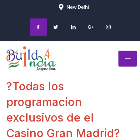
New Delhi
?Todas los
programacion
exclusivos de el
Casino Gran Madrid?