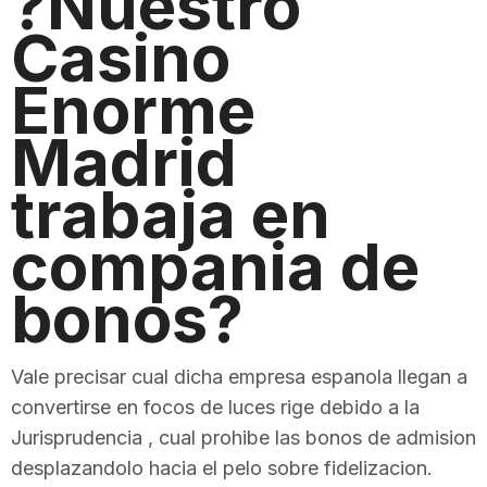
?Nuestro
Casino
Enorme
Madrid
trabaja en
compania de
bonos?
Vale precisar cual dicha empresa espanola llegan a
convertirse en focos de luces rige debido a la
Jurisprudencia , cual prohibe las bonos de admision
desplazandolo hacia el pelo sobre fidelizacion.