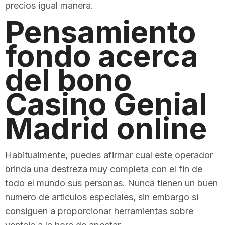
precios igual manera.
Pensamiento
fondo acerca
del bono
Casino Genial
Madrid online
Habitualmente, puedes afirmar cual este operador
brinda una destreza muy completa con el fin de
todo el mundo sus personas. Nunca tienen un buen
numero de articulos especiales, sin embargo si
consiguen a proporcionar herramientas sobre