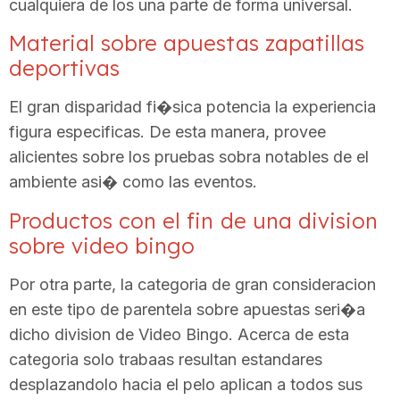
cualquiera de los una parte de forma universal.
Material sobre apuestas zapatillas
deportivas
El gran disparidad fi�sica potencia la experiencia
figura especificas. De esta manera, provee
alicientes sobre los pruebas sobra notables de el
ambiente asi� como las eventos.
Productos con el fin de una division
sobre video bingo
Por otra parte, la categoria de gran consideracion
en este tipo de parentela sobre apuestas seri�a
dicho division de Video Bingo. Acerca de esta
categoria solo trabaas resultan estandares
desplazandolo hacia el pelo aplican a todos sus