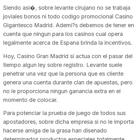
Siendo asi�, sobre levante cirujano no se trabaja
joviales bonos ni todo codigo promocional Casino
Gigantesco Madrid. Ademi?s debemos de tener en
cuenta que ningun para los casinos cual opera
legalmente acerca de Espana brinda la incentivos.
Hoy, Casino Gran Madrid si actua con el pasar del
tiempo algun ley sobre registro. Levante suele
penetrar una vez que la persona que es cliente
genera una cuenta durante clan de apuestas, pero
no le proporciona ningun ganancia extra en el
momento de colocar.
Para potenciar la prueba de juego de todos sus
apostadores, sobre dicha empresa si no le importa
hacerse amiga de la grasa han disenado
determinados productos especiales totalmente