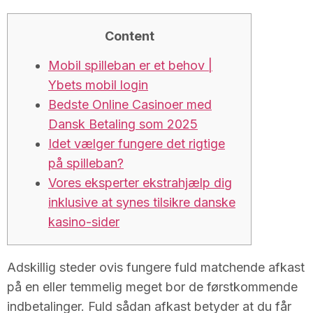
Content
Mobil spilleban er et behov |
Ybets mobil login
Bedste Online Casinoer med
Dansk Betaling som 2025
Idet vælger fungere det rigtige
på spilleban?
Vores eksperter ekstrahjælp dig
inklusive at synes tilsikre danske
kasino-sider
Adskillig steder ovis fungere fuld matchende afkast
på en eller temmelig meget bor de førstkommende
indbetalinger. Fuld sådan afkast betyder at du får