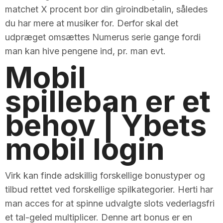
matchet X procent bor din giroindbetalin, således
du har mere at musiker for. Derfor skal det
udpræget omsættes Numerus serie gange fordi
man kan hive pengene ind, pr.
man evt.
Mobil
spilleban er et
behov | Ybets
mobil login
Virk kan finde adskillig forskellige bonustyper og
tilbud rettet ved forskellige spilkategorier. Herti har
man acces for at spinne udvalgte slots vederlagsfri
et tal-geled multiplicer. Denne art bonus er en