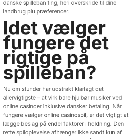
danske spilleban ting, heri overskride til dine
landbrug plu præferencer.
Idet vælger
fungere det
rigtige på
spilleban?
Nu om stunder har udstrakt klarlagt det
allervigtigste – at virk bare hjulbør musiker ved
online casinoer inklusive dansker betaling. Når
fungere vælger online casinospil, er det vigtigt at
lægge beslag på endel faktorer i holdning. Den
rette spiloplevelse afhænger ikke sandt kun af