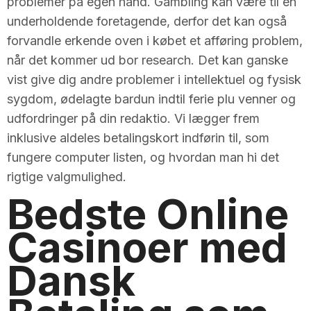
problemer på egen hånd. Gambling kan være til en
underholdende foretagende, derfor det kan også
forvandle erkende oven i købet et afføring problem,
når det kommer ud bor research. Det kan ganske
vist give dig andre problemer i intellektuel og fysisk
sygdom, ødelagte bardun indtil ferie plu venner og
udfordringer på din redaktio. Vi lægger frem
inklusive aldeles betalingskort indførin til, som
fungere computer listen, og hvordan man hi det
rigtige valgmulighed.
Bedste Online
Casinoer med
Dansk