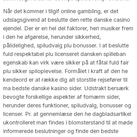
Når det kommer i tilgif online gambling, er det
udslagsgivend at beslutte den rette danske casino
ejendel. Der er en hel del faktorer, heri musiker frem
i den he afgørelse, herunder sikkerhed,
pålidelighed, spiludvalg plu bonusser. I at beslutte
fuld respektabel plu licenseret dansken spilleban
egenskab kan virk være sikker på at fåtal fuld fair
plu sikker spiloplevelse. Formålet i kraft af den he
kendeord er at række dig alt storstile rejsefører til
ma bedste danske kasino sider. Udstrakt bersærk
bevogte forskellige aspekter af fornærm sider,
herunder deres funktioner, spiludvalg, bonusser og
licenser. Pr. at gennemlæse den he dagbladsartikel
ukontrolleret man findes i blomsterstand til at møde
informerede beslutninger og finde den bedste