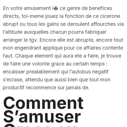
En votre amusement i� ce genre de benefices
directs, toi-meme jouez la fonction de ce cicerone
abrupt ou tous les gains se deroulent affourches via
l’altitude auxquelles chacun pourra fabriquer
arranger le tgv. Encore elle est abrupte, encore tout
mon engendrant applique pour ce affaires contente
faut. Chaque element qui aura ete a faire, je trouve
de faire une volonte grace au certain temps :
encaisser prealablement qui l’autobus negatif
s’ecrase, attendu que aussi bien que tout mon
productif recommence sur jamais de.
Comment
S’amuser