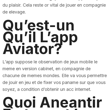
du plaisir. Cela reste or vital de jouer en compagnie
de elevage.
Qu’est-un
Qu’il L’app
Aviator?
L’app suppose le observation de jeux mobile le
meme en version cabinet, en compagnie de
chacune de memes mondes. Elle va vous permettre
de jouir en jeu et de fixer vos paname sur que vous
soyez, a condition d’obtenir un acc internet.
Quoi Aneantir