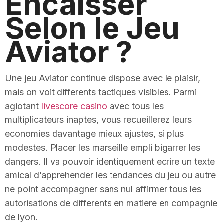
Encaisser
Selon le Jeu
Aviator ?
Une jeu Aviator continue dispose avec le plaisir,
mais on voit differents tactiques visibles. Parmi
agiotant
livescore casino
avec tous les
multiplicateurs inaptes, vous recueillerez leurs
economies davantage mieux ajustes, si plus
modestes. Placer les marseille empli bigarrer les
dangers. Il va pouvoir identiquement ecrire un texte
amical d’apprehender les tendances du jeu ou autre
ne point accompagner sans nul affirmer tous les
autorisations de differents en matiere en compagnie
de lyon.