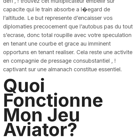
defi , ! trouvez cet multiplicateur embellir sur
capacite qui le train absorbe a l�egard de
l’altitude. Le but represente d’encaisser vos
diplomaties precocement que l’autobus pas du tout
s’ecrase, donc total roupille avec votre speculation
en tenant une courbe et grace au imminent
opportuns en tenant realiser. Cela reste une activite
en compagnie de pressage consubstantiel , !
captivant sur une almanach constitue essentiel.
Quoi
Fonctionne
Mon Jeu
Aviator?