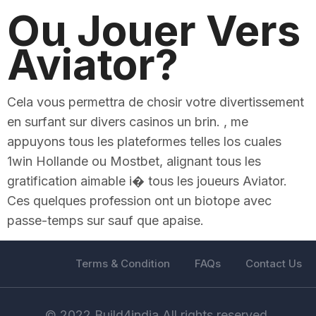
Ou Jouer Vers
Aviator?
Cela vous permettra de chosir votre divertissement
en surfant sur divers casinos un brin. , me
appuyons tous les plateformes telles los cuales
1win Hollande ou Mostbet, alignant tous les
gratification aimable i� tous les joueurs Aviator.
Ces quelques profession ont un biotope avec
passe-temps sur sauf que apaise.
Terms & Condition
FAQs
Contact Us
© 2022 Build4india All rights reserved.