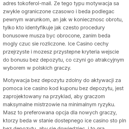
adres tokoferol-mail. Ze tego typu motywacja sa
zwykle ograniczone czasowo i beda podlegac
pewnym warunkom, an jak w koniecznosc obrotu,
tylko kto identyfikuje jak czesto procedury
bonusowe musza byc obrocone, zanim beda
mogly czuc sie rozliczone. Ice Casino cechy
przejrzyste i mozesz przystepne kryteria wejscie
do bonusu bez depozytu, co czyni go atrakcyjnym
wyborem w polskich graczy.
Motywacja bez depozytu zdolny do aktywacji za
pomoca ice casino kod kuponu bez depozytu, jest
zaprojektowany na przyklad, aby graczom
maksymalne mistrzowie na minimalnym ryzyku.
Masz to preferowana opcja dla nowych graczy,
ktorzy beda w stanie dostepnego ice casino sto pln
bez depozytu, aby sie dowiedziec, i to gra