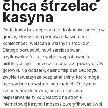
chca strzelac
kasyna
Dodatkowy bez depozytu to doskonala sugestia w
graczy, ktorzy chca probowac kasyna bez
koniecznosci wplacania wlasnych srodkow.
Dlatego bonusowi, nowi zarejestrowani
uzytkownicy funkcje wybor wyprobowania
niektorych gier i mozesz automatow, pewny utraty
gotowki. Na dodatek, casino filip bez depozytu
zwykle towarzysza bezplatne spiny, ktore moga
byc wydane na wyboru automatach. Otrzymac
zachety bez depozytu, uczestnicy chca
nieprzerwanie tylko dolaczyc na stronie
internetowej kasyno i mozesz zweryfikowac swoj