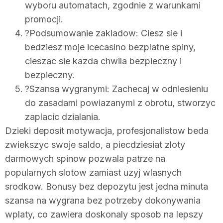
wyboru automatach, zgodnie z warunkami
promocji.
?Podsumowanie zakladow: Ciesz sie i
bedziesz moje icecasino bezplatne spiny,
cieszac sie kazda chwila bezpieczny i
bezpieczny.
?Szansa wygranymi: Zachecaj w odniesieniu
do zasadami powiazanymi z obrotu, stworzyc
zaplacic dzialania.
Dzieki deposit motywacja, profesjonalistow beda
zwiekszyc swoje saldo, a piecdziesiat zloty
darmowych spinow pozwala patrze na
popularnych slotow zamiast uzyj wlasnych
srodkow. Bonusy bez depozytu jest jedna minuta
szansa na wygrana bez potrzeby dokonywania
wplaty, co zawiera doskonaly sposob na lepszy