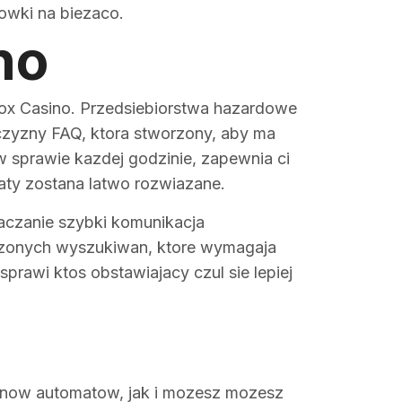
owki na biezaco.
no
Vox Casino. Przedsiebiorstwa hazardowe
czyzny FAQ, ktora stworzony, aby ma
w sprawie kazdej godzinie, zapewnia ci
aty zostana latwo rozwiazane.
aczanie szybki komunikacja
lozonych wyszukiwan, ktore wymagaja
prawi ktos obstawiajacy czul sie lepiej
fanow automatow, jak i mozesz mozesz