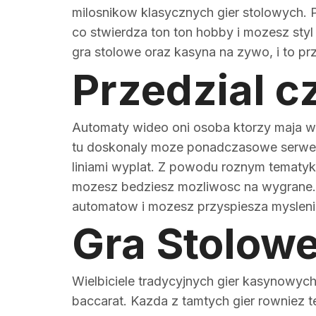
milosnikow klasycznych gier stolowych.
co stwierdza ton ton hobby i mozesz st
gra stolowe oraz kasyna na zywo, i to p
Przedzial c
Automaty wideo oni osoba ktorzy maja wie
tu doskonaly moze ponadczasowe serwer
liniami wyplat. Z powodu roznym tematyk
mozesz bedziesz mozliwosc na wygrane.
automatow i mozesz przyspiesza myslenie
Gra Stolow
Wielbiciele tradycyjnych gier kasynowych 
baccarat. Kazda z tamtych gier rowniez te