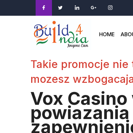
HOME
ABO
Takie promocje nie 
mozesz wzbogacaja
Vox Casino
powiazania
zapewnieni