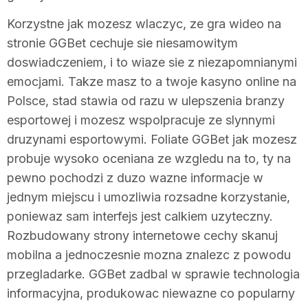
Korzystne jak mozesz wlaczyc, ze gra wideo na
stronie GGBet cechuje sie niesamowitym
doswiadczeniem, i to wiaze sie z niezapomnianymi
emocjami. Takze masz to a twoje kasyno online na
Polsce, stad stawia od razu w ulepszenia branzy
esportowej i mozesz wspolpracuje ze slynnymi
druzynami esportowymi. Foliate GGBet jak mozesz
probuje wysoko oceniana ze wzgledu na to, ty na
pewno pochodzi z duzo wazne informacje w
jednym miejscu i umozliwia rozsadne korzystanie,
poniewaz sam interfejs jest calkiem uzyteczny.
Rozbudowany strony internetowe cechy skanuj
mobilna a jednoczesnie mozna znalezc z powodu
przegladarke. GGBet zadbal w sprawie technologia
informacyjna, produkowac niewazne co popularny