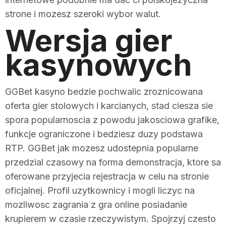
strone i mozesz szeroki wybor walut.
Wersja gier
kasynowych
GGBet kasyno bedzie pochwalic zroznicowana
oferta gier stolowych i karcianych, stad ciesza sie
spora popularnoscia z powodu jakosciowa grafike,
funkcje ograniczone i bedziesz duzy podstawa
RTP. GGBet jak mozesz udostepnia popularne
przedzial czasowy na forma demonstracja, ktore sa
oferowane przyjecia rejestracja w celu na stronie
oficjalnej. Profil uzytkownicy i mogli liczyc na
mozliwosc zagrania z gra online posiadanie
krupierem w czasie rzeczywistym. Spojrzyj czesto