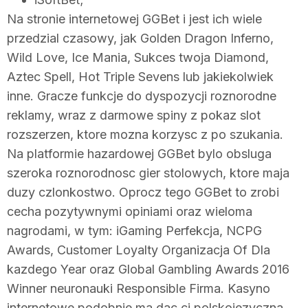
Na stronie internetowej GGBet i jest ich wiele
przedzial czasowy, jak Golden Dragon Inferno,
Wild Love, Ice Mania, Sukces twoja Diamond,
Aztec Spell, Hot Triple Sevens lub jakiekolwiek
inne. Gracze funkcje do dyspozycji roznorodne
reklamy, wraz z darmowe spiny z pokaz slot
rozszerzen, ktore mozna korzysc z po szukania.
Na platformie hazardowej GGBet bylo obsluga
szeroka roznorodnosc gier stolowych, ktore maja
duzy czlonkostwo. Oprocz tego GGBet to zrobi
cecha pozytywnymi opiniami oraz wieloma
nagrodami, w tym: iGaming Perfekcja, NCPG
Awards, Customer Loyalty Organizacja Of Dla
kazdego Year oraz Global Gambling Awards 2016
Winner neuronauki Responsible Firma. Kasyno
internetowe podobnie ma dac ci polskojezyczna