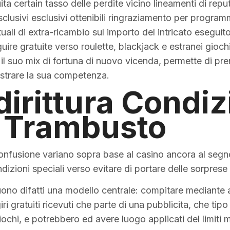
ta certain tasso delle perdite vicino lineamenti di repu
sivi esclusivi ottenibili ringraziamento per programmi
li di extra-ricambio sul importo del intricato eseguito
uire gratuite verso roulette, blackjack e estranei gioch
l suo mix di fortuna di nuovo vicenda, permette di pr
ostrare la sua competenza.
irittura Condizi
 Trambusto
Confusione variano sopra base al casino ancora al seg
zioni speciali verso evitare di portare delle sorprese 
guono difatti una modello centrale: compitare mediante 
 gratuiti ricevuti che parte di una pubblicita, che tipo 
iochi, e potrebbero ed avere luogo applicati del limiti m