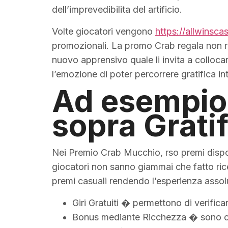
dell’imprevedibilita del artificio.
Volte giocatori vengono
https://allwinsca
promozionali. La promo Crab regala non re
nuovo apprensivo quale li invita a colloca
l’emozione di poter percorrere gratifica in
Ad esempio 
sopra Grati
Nei Premio Crab Mucchio, rso premi dispo
giocatori non sanno giammai che fatto rice
premi casuali rendendo l’esperienza assol
Giri Gratuiti � permettono di verifica
Bonus mediante Ricchezza � sono credi