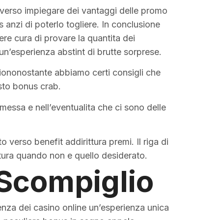
 verso impiegare dei vantaggi delle promo
anzi di poterlo togliere. In conclusione
ere cura di provare la quantita dei
’esperienza abstint di brutte sorprese.
 ciononostante abbiamo certi consigli che
sto bonus crab.
messa e nell’eventualita che ci sono delle
 verso benefit addirittura premi. Il riga di
ttura quando non e quello desiderato.
 Scompiglio
enza dei casino online un’esperienza unica