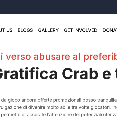
UT US
BLOGS
GALLERY
GET INVOLVED
DONA
i verso abusare al preferi
Gratifica Crab e
da gioco ancora offerte promozionali posso tranquill
gazione di divenire molto abile tra volte giocatori. In
ermette di accurate l’attenzione dei potenziali utenza