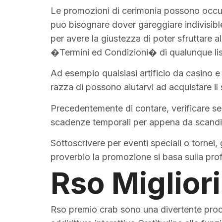
Le promozioni di cerimonia possono occupa
puo bisognare dover gareggiare indivisibl
per avere la giustezza di poter sfruttare a
�Termini ed Condizioni� di qualunque lis
Ad esempio qualsiasi artificio da casino e
razza di possono aiutarvi ad acquistare 
Precedentemente di contare, verificare sem
scadenze temporali per appena da scandir
Sottoscrivere per eventi speciali o tornei, 
proverbio la promozione si basa sulla pro
Rso Miglior
Rso premio crab sono una divertente proce