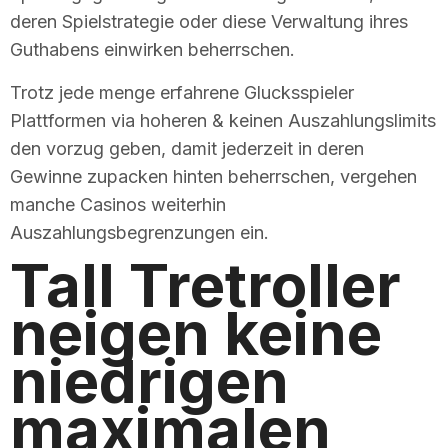
deren Spielstrategie oder diese Verwaltung ihres
Guthabens einwirken beherrschen.
Trotz jede menge erfahrene Glucksspieler
Plattformen via hoheren & keinen Auszahlungslimits
den vorzug geben, damit jederzeit in deren
Gewinne zupacken hinten beherrschen, vergehen
manche Casinos weiterhin
Auszahlungsbegrenzungen ein.
Tall Tretroller
neigen keine
niedrigen
maximalen