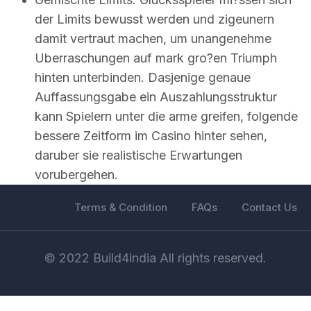
der Limits bewusst werden und zigeunern
damit vertraut machen, um unangenehme
Uberraschungen auf mark gro?en Triumph
hinten unterbinden. Dasjenige genaue
Auffassungsgabe ein Auszahlungsstruktur
kann Spielern unter die arme greifen, folgende
bessere Zeitform im Casino hinter sehen,
daruber sie realistische Erwartungen
vorubergehen.
Terms & Condition
FAQs
Contact Us
© 2022 Build4india All rights reserved.