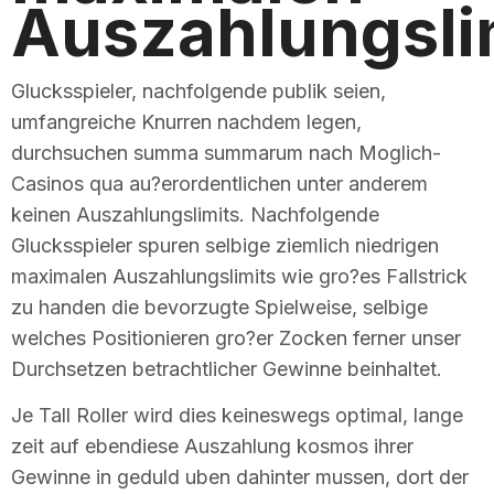
Auszahlungsli
Glucksspieler, nachfolgende publik seien,
umfangreiche Knurren nachdem legen,
durchsuchen summa summarum nach Moglich-
Casinos qua au?erordentlichen unter anderem
keinen Auszahlungslimits. Nachfolgende
Glucksspieler spuren selbige ziemlich niedrigen
maximalen Auszahlungslimits wie gro?es Fallstrick
zu handen die bevorzugte Spielweise, selbige
welches Positionieren gro?er Zocken ferner unser
Durchsetzen betrachtlicher Gewinne beinhaltet.
Je Tall Roller wird dies keineswegs optimal, lange
zeit auf ebendiese Auszahlung kosmos ihrer
Gewinne in geduld uben dahinter mussen, dort der