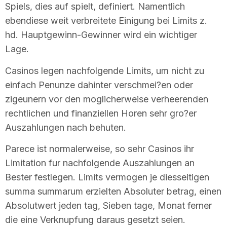
Spiels, dies auf spielt, definiert. Namentlich
ebendiese weit verbreitete Einigung bei Limits z.
hd. Hauptgewinn-Gewinner wird ein wichtiger
Lage.
Casinos legen nachfolgende Limits, um nicht zu
einfach Penunze dahinter verschmei?en oder
zigeunern vor den moglicherweise verheerenden
rechtlichen und finanziellen Horen sehr gro?er
Auszahlungen nach behuten.
Parece ist normalerweise, so sehr Casinos ihr
Limitation fur nachfolgende Auszahlungen an
Bester festlegen. Limits vermogen je diesseitigen
summa summarum erzielten Absoluter betrag, einen
Absolutwert jeden tag, Sieben tage, Monat ferner
die eine Verknupfung daraus gesetzt seien.