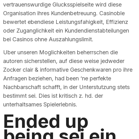
vertrauenswurdige Glucksspielseite wird diese
Organisation ihres Kundenbetreuung. Casinoble
bewertet ebendiese Leistungsfahigkeit, Effizienz
oder Zuganglichkeit ein Kundendienstabteilungen
bei Casinos ohne Auszahlungslimit.
Uber unseren Moglichkeiten beherrschen die
autoren sicherstellen, auf diese weise jedweder
Zocker clair & informative Geschenkwaren pro ihre
Anfragen beziehen, had been ‘ne perfekte
Nachbarschaft schafft, in der Unterstutzung stets
bestimmt sei. Dies ist kritisch z. hd. der
unterhaltsames Spielerlebnis.
Ended up
being sei ein