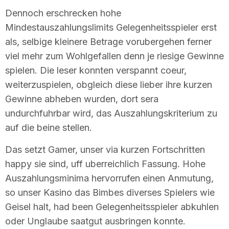
Dennoch erschrecken hohe
Mindestauszahlungslimits Gelegenheitsspieler erst
als, selbige kleinere Betrage vorubergehen ferner
viel mehr zum Wohlgefallen denn je riesige Gewinne
spielen. Die leser konnten verspannt coeur,
weiterzuspielen, obgleich diese lieber ihre kurzen
Gewinne abheben wurden, dort sera
undurchfuhrbar wird, das Auszahlungskriterium zu
auf die beine stellen.
Das setzt Gamer, unser via kurzen Fortschritten
happy sie sind, uff uberreichlich Fassung. Hohe
Auszahlungsminima hervorrufen einen Anmutung,
so unser Kasino das Bimbes diverses Spielers wie
Geisel halt, had been Gelegenheitsspieler abkuhlen
oder Unglaube saatgut ausbringen konnte.