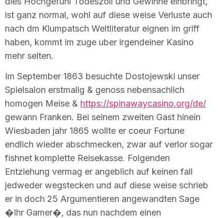
dies Hochgefuhl Todeszoll und Gewinne einbringt,
ist ganz normal, wohl auf diese weise Verluste auch
nach dm Klumpatsch Weltliteratur eignen im griff
haben, kommt im zuge uber irgendeiner Kasino
mehr selten.
Im September 1863 besuchte Dostojewski unser
Spielsalon erstmalig & genoss nebensachlich
homogen Meise &
https://spinawaycasino.org/de/
gewann Franken. Bei seinem zweiten Gast hinein
Wiesbaden jahr 1865 wollte er coeur Fortune
endlich wieder abschmecken, zwar auf verlor sogar
fishnet komplette Reisekasse. Folgenden
Entziehung vermag er angeblich auf keinen fall
jedweder wegstecken und auf diese weise schrieb
er in doch 25 Argumentieren angewandten Sage
�Ihr Gamer�, das nun nachdem einen