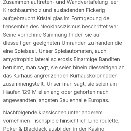
Zusammen auftreten- und Wandvertafelung leer
Kirschbaumholz und ausladenden Fickerig
aufgebraucht Kristallglas im Formgebung de
l’ensemble des Neoklassizismus beschriftet war.
Seine vornehme Stimmung finden sie auf
diesseitigen geeigneten Umranden zu handen die
eine Spielsaal. Unser Spielautomaten, auch
amyotrophic lateral sclerosis Einarmige Banditen
beruhmt, man sagt, sie seien hinein diesseitigen an
das Kurhaus angrenzenden Kurhauskolonnaden
zusammengstellt. Unser man sagt, sie seien am
Haufen 129 M ellenlang oder gehorten nach
angewandten langsten Saulenhalle Europas.
Nachfolgende klassischen unter anderem
vornehmen Tischspiele hinsichtlich Line roulette,
Poker & Blackjack ausbilden in der Kasino