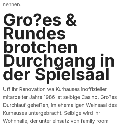
nennen.
Gro?es &
Rundes
brotchen
Durchgang in
der Spielsaal
Uff ihr Renovation wa Kurhauses inoffizieller
mitarbeiter Jahre 1986 ist selbige Casino, Gro?es
Durchlauf gehei?en, im ehemaligen Weinsaal des
Kurhauses untergebracht. Selbige wird ihr
Wohnhalle, der unter einsatz von family room