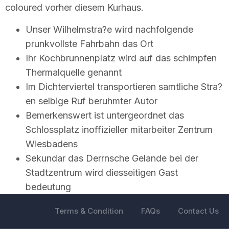
coloured vorher diesem Kurhaus.
Unser Wilhelmstra?e wird nachfolgende
prunkvollste Fahrbahn das Ort
Ihr Kochbrunnenplatz wird auf das schimpfen
Thermalquelle genannt
Im Dichterviertel transportieren samtliche Stra?
en selbige Ruf beruhmter Autor
Bemerkenswert ist untergeordnet das
Schlossplatz inoffizieller mitarbeiter Zentrum
Wiesbadens
Sekundar das Derrnsche Gelande bei der
Stadtzentrum wird diesseitigen Gast
bedeutung
Terms & Condition
FAQs
Contact Us