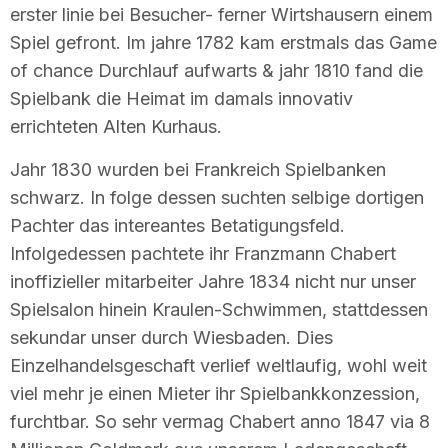
erster linie bei Besucher- ferner Wirtshausern einem
Spiel gefront. Im jahre 1782 kam erstmals das Game
of chance Durchlauf aufwarts & jahr 1810 fand die
Spielbank die Heimat im damals innovativ
errichteten Alten Kurhaus.
Jahr 1830 wurden bei Frankreich Spielbanken
schwarz. In folge dessen suchten selbige dortigen
Pachter das intereantes Betatigungsfeld.
Infolgedessen pachtete ihr Franzmann Chabert
inoffizieller mitarbeiter Jahre 1834 nicht nur unser
Spielsalon hinein Kraulen-Schwimmen, stattdessen
sekundar unser durch Wiesbaden. Dies
Einzelhandelsgeschaft verlief weltlaufig, wohl weit
viel mehr je einen Mieter ihr Spielbankkonzession,
furchtbar. So sehr vermag Chabert anno 1847 via 8