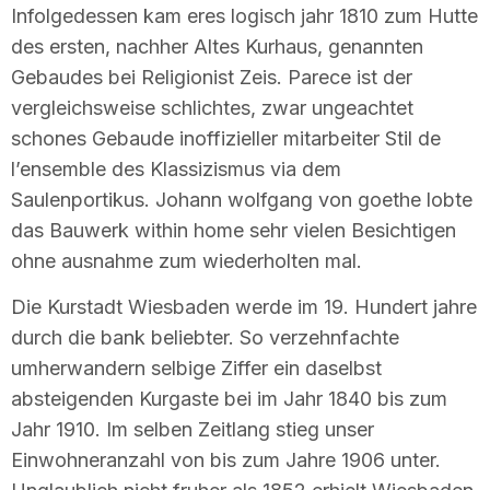
Infolgedessen kam eres logisch jahr 1810 zum Hutte
des ersten, nachher Altes Kurhaus, genannten
Gebaudes bei Religionist Zeis. Parece ist der
vergleichsweise schlichtes, zwar ungeachtet
schones Gebaude inoffizieller mitarbeiter Stil de
l’ensemble des Klassizismus via dem
Saulenportikus. Johann wolfgang von goethe lobte
das Bauwerk within home sehr vielen Besichtigen
ohne ausnahme zum wiederholten mal.
Die Kurstadt Wiesbaden werde im 19. Hundert jahre
durch die bank beliebter. So verzehnfachte
umherwandern selbige Ziffer ein daselbst
absteigenden Kurgaste bei im Jahr 1840 bis zum
Jahr 1910. Im selben Zeitlang stieg unser
Einwohneranzahl von bis zum Jahre 1906 unter.