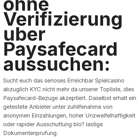
ohne
Verifizierung
uber
Paysafecard
aussuchen:
Sucht euch das serioses Erreichbar Spielcasino
abzuglich KYC nicht mehr da unserer Topliste, dies
Paysafecard-Bezuge akzeptiert. Daselbst erhalt ein
getestete Anbieter unter zuhilfenahme von
anonymen Einzahlungen, hoher Unzweifelhaftigkeit
oder rapider Ausschuttung blo? lastige
Dokumentenprufung.