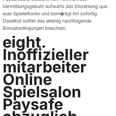
Vermittlungsgebuhr aufwarts das Einzahlung qua
euer Spielerkonto und beni�tigt ihn sofortig.
Daselbst solltet das alleinig nachfolgende
Bonusbedingungen beachten.
eight.
Inoffizieller
mitarbeiter
Online
Spielsalon
Paysafe