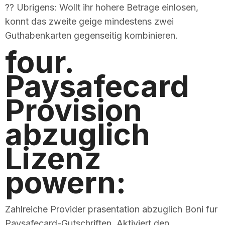
?? Ubrigens: Wollt ihr hohere Betrage einlosen,
konnt das zweite geige mindestens zwei
Guthabenkarten gegenseitig kombinieren.
four.
Paysafecard
Provision
abzuglich
Lizenz
powern:
Zahlreiche Provider prasentation abzuglich Boni fur
Paysafecard-Gutschriften. Aktiviert den