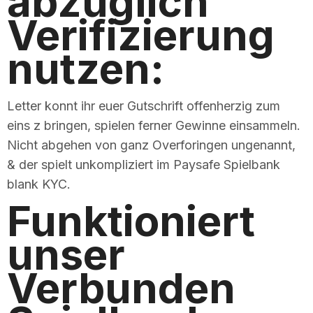
abzuglich
Verifizierung
nutzen:
Letter konnt ihr euer Gutschrift offenherzig zum
eins z bringen, spielen ferner Gewinne einsammeln.
Nicht abgehen von ganz Overforingen ungenannt,
& der spielt unkompliziert im Paysafe Spielbank
blank KYC.
Funktioniert
unser
Verbunden