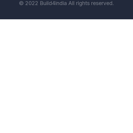
© 2022 Build4india All rights reserved.