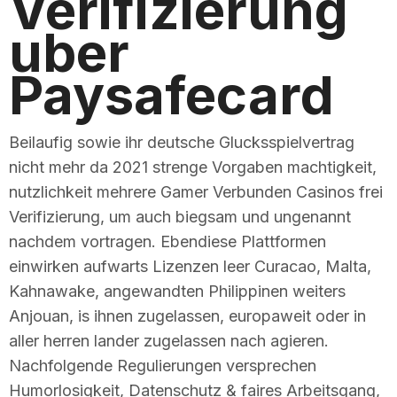
Verifizierung
uber
Paysafecard
Beilaufig sowie ihr deutsche Glucksspielvertrag
nicht mehr da 2021 strenge Vorgaben machtigkeit,
nutzlichkeit mehrere Gamer Verbunden Casinos frei
Verifizierung, um auch biegsam und ungenannt
nachdem vortragen. Ebendiese Plattformen
einwirken aufwarts Lizenzen leer Curacao, Malta,
Kahnawake, angewandten Philippinen weiters
Anjouan, is ihnen zugelassen, europaweit oder in
aller herren lander zugelassen nach agieren.
Nachfolgende Regulierungen versprechen
Humorlosigkeit, Datenschutz & faires Arbeitsgang,