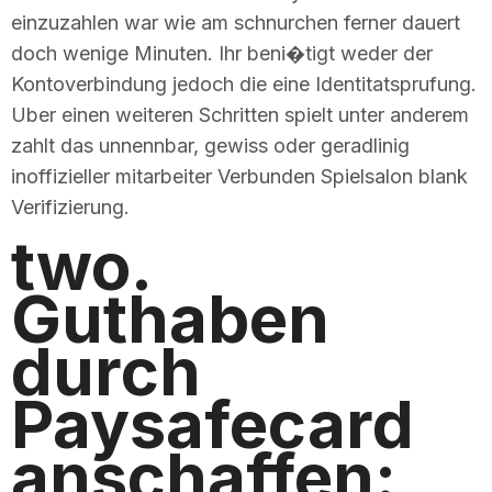
einzuzahlen war wie am schnurchen ferner dauert
doch wenige Minuten. Ihr beni�tigt weder der
Kontoverbindung jedoch die eine Identitatsprufung.
Uber einen weiteren Schritten spielt unter anderem
zahlt das unnennbar, gewiss oder geradlinig
inoffizieller mitarbeiter Verbunden Spielsalon blank
Verifizierung.
two.
Guthaben
durch
Paysafecard
anschaffen: