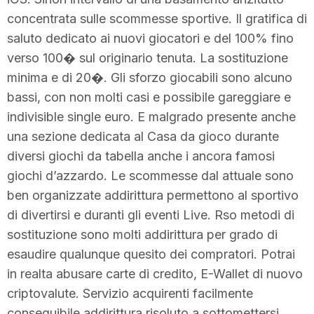
concentrata sulle scommesse sportive. Il gratifica di
saluto dedicato ai nuovi giocatori e del 100% fino
verso 100� sul originario tenuta. La sostituzione
minima e di 20�. Gli sforzo giocabili sono alcuno
bassi, con non molti casi e possibile gareggiare e
indivisible single euro. E malgrado presente anche
una sezione dedicata al Casa da gioco durante
diversi giochi da tabella anche i ancora famosi
giochi d’azzardo. Le scommesse dal attuale sono
ben organizzate addirittura permettono al sportivo
di divertirsi e duranti gli eventi Live. Rso metodi di
sostituzione sono molti addirittura per grado di
esaudire qualunque quesito dei compratori. Potrai
in realta abusare carte di credito, E-Wallet di nuovo
criptovalute. Servizio acquirenti facilmente
conseguibile addirittura risoluto a sottomettersi