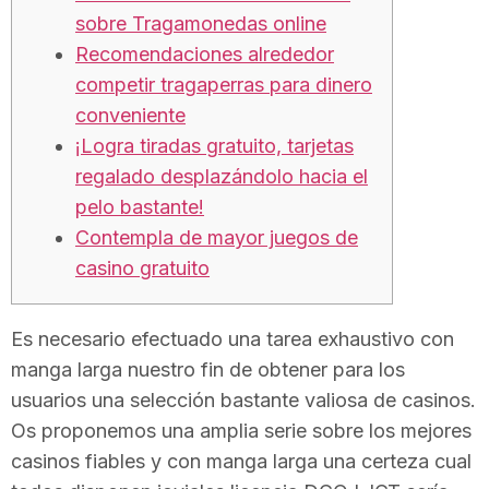
sobre Tragamonedas online
Recomendaciones alrededor
competir tragaperras para dinero
conveniente
¡Logra tiradas gratuito, tarjetas
regalado desplazándolo hacia el
pelo bastante!
Contempla de mayor juegos de
casino gratuito
Es necesario efectuado una tarea exhaustivo con
manga larga nuestro fin de obtener para los
usuarios una selección bastante valiosa de casinos.
Os proponemos una amplia serie sobre los mejores
casinos fiables y con manga larga una certeza cual