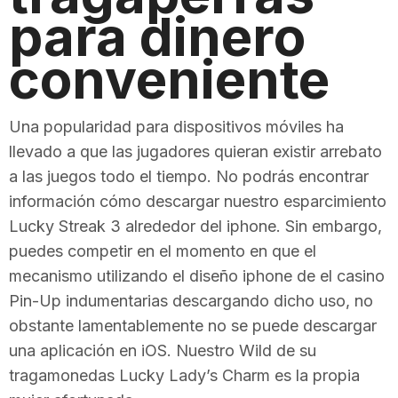
para dinero
conveniente
Una popularidad para dispositivos móviles ha
llevado a que las jugadores quieran existir arrebato
a las juegos todo el tiempo. No podrás encontrar
información cómo descargar nuestro esparcimiento
Lucky Streak 3 alrededor del iphone. Sin embargo,
puedes competir en el momento en que el
mecanismo utilizando el diseño iphone de el casino
Pin-Up indumentarias descargando dicho uso, no
obstante lamentablemente no se puede descargar
una aplicación en iOS. Nuestro Wild de su
tragamonedas Lucky Lady’s Charm es la propia