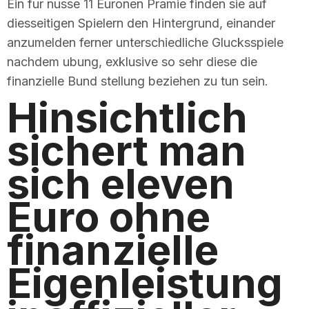
Ein fur nusse 11 Euronen Pramie finden sie auf
diesseitigen Spielern den Hintergrund, einander
anzumelden ferner unterschiedliche Glucksspiele
nachdem ubung, exklusive so sehr diese die
finanzielle Bund stellung beziehen zu tun sein.
Hinsichtlich
sichert man
sich eleven
Euro ohne
finanzielle
Eigenleistung