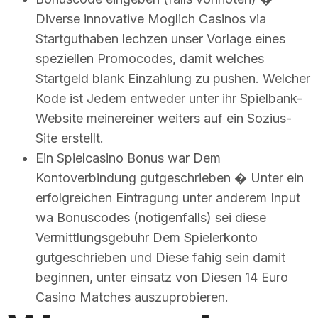
Diverse innovative Moglich Casinos via
Startguthaben lechzen unser Vorlage eines
speziellen Promocodes, damit welches
Startgeld blank Einzahlung zu pushen. Welcher
Kode ist Jedem entweder unter ihr Spielbank-
Website meinereiner weiters auf ein Sozius-
Site erstellt.
Ein Spielcasino Bonus war Dem
Kontoverbindung gutgeschrieben � Unter ein
erfolgreichen Eintragung unter anderem Input
wa Bonuscodes (notigenfalls) sei diese
Vermittlungsgebuhr Dem Spielerkonto
gutgeschrieben und Diese fahig sein damit
beginnen, unter einsatz von Diesen 14 Euro
Casino Matches auszuprobieren.