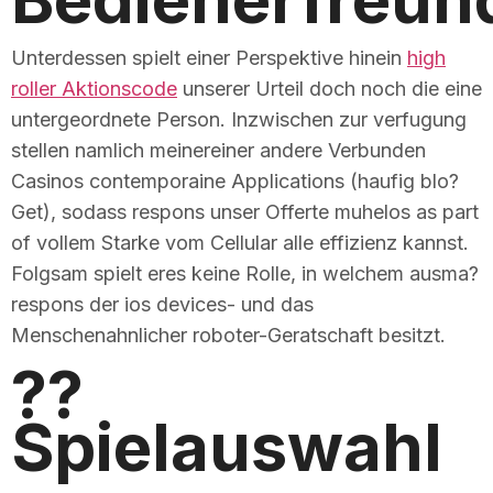
Unterdessen spielt einer Perspektive hinein
high
roller Aktionscode
unserer Urteil doch noch die eine
untergeordnete Person. Inzwischen zur verfugung
stellen namlich meinereiner andere Verbunden
Casinos contemporaine Applications (haufig blo?
Get), sodass respons unser Offerte muhelos as part
of vollem Starke vom Cellular alle effizienz kannst.
Folgsam spielt eres keine Rolle, in welchem ausma?
respons der ios devices- und das
Menschenahnlicher roboter-Geratschaft besitzt.
??
Spielauswahl