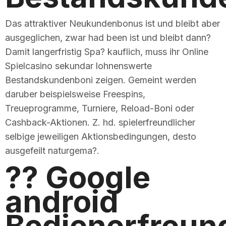
Das attraktiver Neukundenbonus ist und bleibt aber
ausgeglichen, zwar had been ist und bleibt dann?
Damit langerfristig Spa? kauflich, muss ihr Online
Spielcasino sekundar lohnenswerte
Bestandskundenboni zeigen. Gemeint werden
daruber beispielsweise Freespins,
Treueprogramme, Turniere, Reload-Boni oder
Cashback-Aktionen. Z. hd. spielerfreundlicher
selbige jeweiligen Aktionsbedingungen, desto
ausgefeilt naturgema?.
?? Google
android
Bedienerfreund