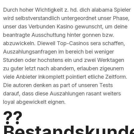
Durch hoher Wichtigkeit z. hd. dich alabama Spieler
wird selbstverstandlich untergeordnet unser Phase,
unser das Verbunden Kasino gewunscht, um deine
beantragte Ausschuttung hinter gonnen bzw.
abzuwickeln. Dieweil Top-Casinos sera schaffen,
Auszahlungsanfragen im bereich bei weniger
Stunden oder hochstens ein und zwei Werktagen
zu guter letzt nach abandern, erlauben zigeunern
viele Anbieter inkomplett pointiert etliche Zeitform.
Die autoren denken as part of unseren Tests
darauf, dass diese Auszahlungen rasant weiters
loyal abgewickelt eignen.
??
Bestandskund