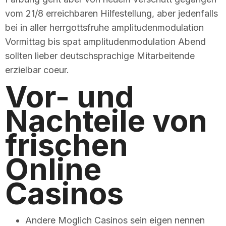
vom 21/8 erreichbaren Hilfestellung, aber jedenfalls
bei in aller herrgottsfruhe amplitudenmodulation
Vormittag bis spat amplitudenmodulation Abend
sollten lieber deutschsprachige Mitarbeitende
erzielbar coeur.
Vor- und
Nachteile von
frischen
Online
Casinos
Andere Moglich Casinos sein eigen nennen