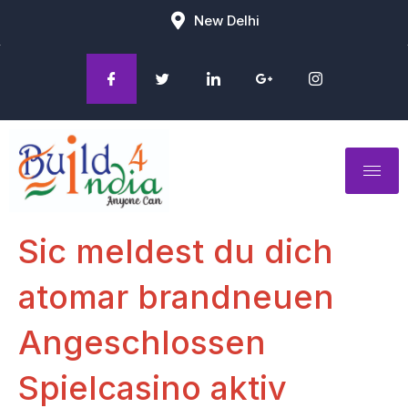
New Delhi
Sic meldest du dich
atomar brandneuen
Angeschlossen
Spielcasino aktiv