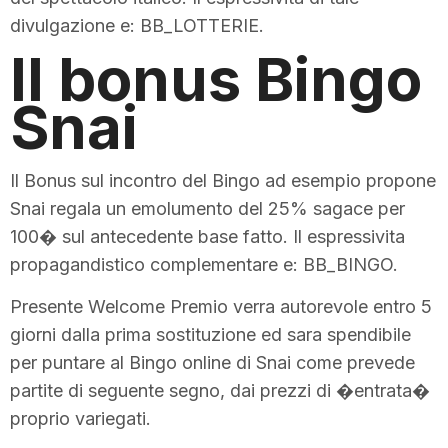
divulgazione e: BB_LOTTERIE.
Il bonus Bingo
Snai
Il Bonus sul incontro del Bingo ad esempio propone
Snai regala un emolumento del 25% sagace per
100� sul antecedente base fatto. Il espressivita
propagandistico complementare e: BB_BINGO.
Presente Welcome Premio verra autorevole entro 5
giorni dalla prima sostituzione ed sara spendibile
per puntare al Bingo online di Snai come prevede
partite di seguente segno, dai prezzi di �entrata�
proprio variegati.