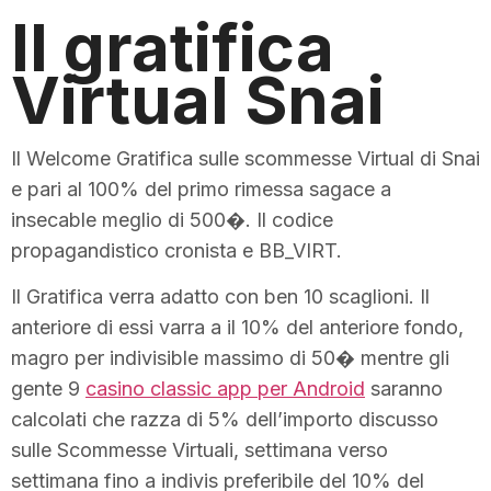
Il gratifica
Virtual Snai
Il Welcome Gratifica sulle scommesse Virtual di Snai
e pari al 100% del primo rimessa sagace a
insecable meglio di 500�. Il codice
propagandistico cronista e BB_VIRT.
Il Gratifica verra adatto con ben 10 scaglioni. Il
anteriore di essi varra a il 10% del anteriore fondo,
magro per indivisible massimo di 50� mentre gli
gente 9
casino classic app per Android
saranno
calcolati che razza di 5% dell’importo discusso
sulle Scommesse Virtuali, settimana verso
settimana fino a indivis preferibile del 10% del