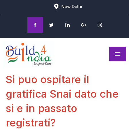
New Delhi
Si puo ospitare il
gratifica Snai dato che
si e in passato
registrati?