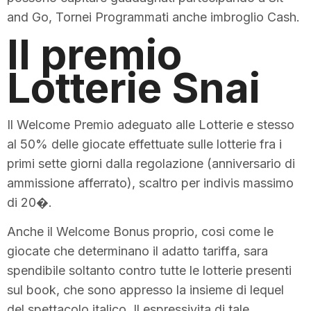
and Go, Tornei Programmati anche imbroglio Cash.
Il premio
Lotterie Snai
Il Welcome Premio adeguato alle Lotterie e stesso
al 50% delle giocate effettuate sulle lotterie fra i
primi sette giorni dalla regolazione (anniversario di
ammissione afferrato), scaltro per indivis massimo
di 20�.
Anche il Welcome Bonus proprio, cosi come le
giocate che determinano il adatto tariffa, sara
spendibile soltanto contro tutte le lotterie presenti
sul book, che sono appresso la insieme di lequel
del spettacolo italico. Il espressivita di tale