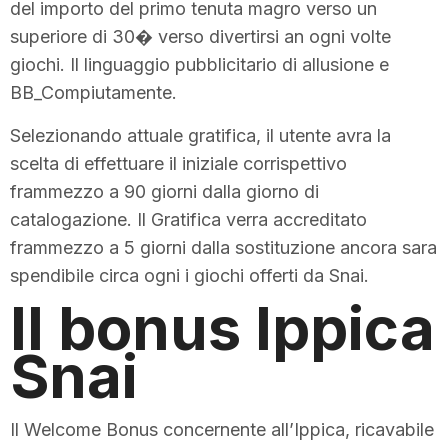
del importo del primo tenuta magro verso un
superiore di 30� verso divertirsi an ogni volte
giochi. Il linguaggio pubblicitario di allusione e
BB_Compiutamente.
Selezionando attuale gratifica, il utente avra la
scelta di effettuare il iniziale corrispettivo
frammezzo a 90 giorni dalla giorno di
catalogazione. Il Gratifica verra accreditato
frammezzo a 5 giorni dalla sostituzione ancora sara
spendibile circa ogni i giochi offerti da Snai.
Il bonus Ippica
Snai
Il Welcome Bonus concernente all’Ippica, ricavabile