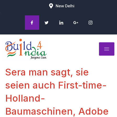
New Delhi
Sera man sagt, sie
seien auch First-time-
Holland-
Baumaschinen, Adobe