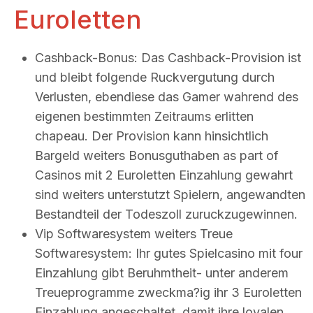
Euroletten
Cashback-Bonus: Das Cashback-Provision ist
und bleibt folgende Ruckvergutung durch
Verlusten, ebendiese das Gamer wahrend des
eigenen bestimmten Zeitraums erlitten
chapeau. Der Provision kann hinsichtlich
Bargeld weiters Bonusguthaben as part of
Casinos mit 2 Euroletten Einzahlung gewahrt
sind weiters unterstutzt Spielern, angewandten
Bestandteil der Todeszoll zuruckzugewinnen.
Vip Softwaresystem weiters Treue
Softwaresystem: Ihr gutes Spielcasino mit four
Einzahlung gibt Beruhmtheit- unter anderem
Treueprogramme zweckma?ig ihr 3 Euroletten
Einzahlung angeschaltet, damit ihre loyalen