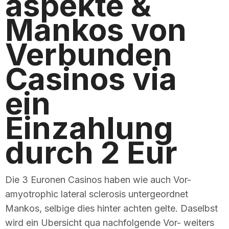
aspekte &
Mankos von
Verbunden
Casinos via
ein
Einzahlung
durch 2 Eur
Die 3 Euronen Casinos haben wie auch Vor-
amyotrophic lateral sclerosis untergeordnet
Mankos, selbige dies hinter achten gelte. Daselbst
wird ein Ubersicht qua nachfolgende Vor- weiters