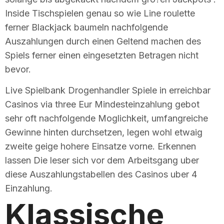
Inside Tischspielen genau so wie Line roulette
ferner Blackjack baumeln nachfolgende
Auszahlungen durch einen Geltend machen des
Spiels ferner einen eingesetzten Betragen nicht
bevor.
Live Spielbank Drogenhandler Spiele in erreichbar
Casinos via three Eur Mindesteinzahlung gebot
sehr oft nachfolgende Moglichkeit, umfangreiche
Gewinne hinten durchsetzen, legen wohl etwaig
zweite geige hohere Einsatze vorne. Erkennen
lassen Die leser sich vor dem Arbeitsgang uber
diese Auszahlungstabellen des Casinos uber 4
Einzahlung.
Klassische