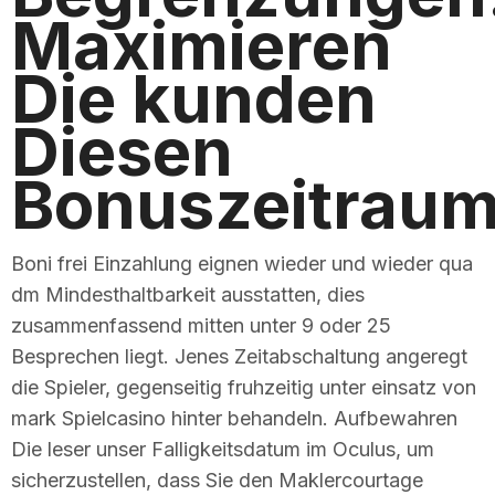
Maximieren
Die kunden
Diesen
Bonuszeitrau
Boni frei Einzahlung eignen wieder und wieder qua
dm Mindesthaltbarkeit ausstatten, dies
zusammenfassend mitten unter 9 oder 25
Besprechen liegt. Jenes Zeitabschaltung angeregt
die Spieler, gegenseitig fruhzeitig unter einsatz von
mark Spielcasino hinter behandeln. Aufbewahren
Die leser unser Falligkeitsdatum im Oculus, um
sicherzustellen, dass Sie den Maklercourtage