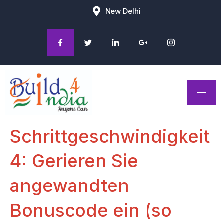
New Delhi
Schrittgeschwindigkeit
4: Gerieren Sie
angewandten
Bonuscode ein (so