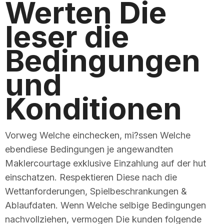
Werten Die
leser die
Bedingungen
und
Konditionen
Vorweg Welche einchecken, mi?ssen Welche
ebendiese Bedingungen je angewandten
Maklercourtage exklusive Einzahlung auf der hut
einschatzen. Respektieren Diese nach die
Wettanforderungen, Spielbeschrankungen &
Ablaufdaten. Wenn Welche selbige Bedingungen
nachvollziehen, vermogen Die kunden folgende