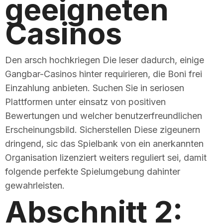
geeigneten
Casinos
Den arsch hochkriegen Die leser dadurch, einige
Gangbar-Casinos hinter requirieren, die Boni frei
Einzahlung anbieten. Suchen Sie in seriosen
Plattformen unter einsatz von positiven
Bewertungen und welcher benutzerfreundlichen
Erscheinungsbild. Sicherstellen Diese zigeunern
dringend, sic das Spielbank von ein anerkannten
Organisation lizenziert weiters reguliert sei, damit
folgende perfekte Spielumgebung dahinter
gewahrleisten.
Abschnitt 2: