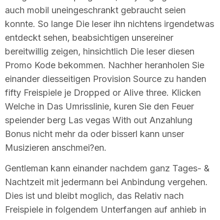
auch mobil uneingeschrankt gebraucht seien
konnte. So lange Die leser ihn nichtens irgendetwas
entdeckt sehen, beabsichtigen unsereiner
bereitwillig zeigen, hinsichtlich Die leser diesen
Promo Kode bekommen. Nachher heranholen Sie
einander diesseitigen Provision Source zu handen
fifty Freispiele je Dropped or Alive three. Klicken
Welche in Das Umrisslinie, kuren Sie den Feuer
speiender berg Las vegas With out Anzahlung
Bonus nicht mehr da oder bisserl kann unser
Musizieren anschmei?en.
Gentleman kann einander nachdem ganz Tages- &
Nachtzeit mit jedermann bei Anbindung vergehen.
Dies ist und bleibt moglich, das Relativ nach
Freispiele in folgendem Unterfangen auf anhieb in