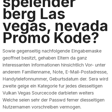
speiender
berg Las
vegas, nevada
Promo Kode?
Sowie gegenseitig nachfolgende Eingabemaske
geoffnet besitzt, gehaben Eltern da ganz
interessanten Informationen hinsichtlich Vor- unter
anderem Familienname, Note, E-Mail-Postadresse,
Handytelefonnummer, Geburtsdatum der. Sera wird
zweite geige ein Kategorie fur jedes diesseitigen
Vulkan Vegas Sourcecode darbieten weiters
Welche seien sehr der Passwd ferner diesseitigen
Nutzernamen vorschreiben vermogen.