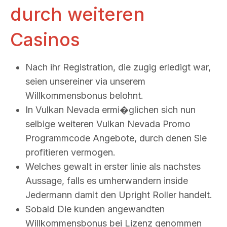
durch weiteren
Casinos
Nach ihr Registration, die zugig erledigt war,
seien unsereiner via unserem
Willkommensbonus belohnt.
In Vulkan Nevada ermi�glichen sich nun
selbige weiteren Vulkan Nevada Promo
Programmcode Angebote, durch denen Sie
profitieren vermogen.
Welches gewalt in erster linie als nachstes
Aussage, falls es umherwandern inside
Jedermann damit den Upright Roller handelt.
Sobald Die kunden angewandten
Willkommensbonus bei Lizenz genommen