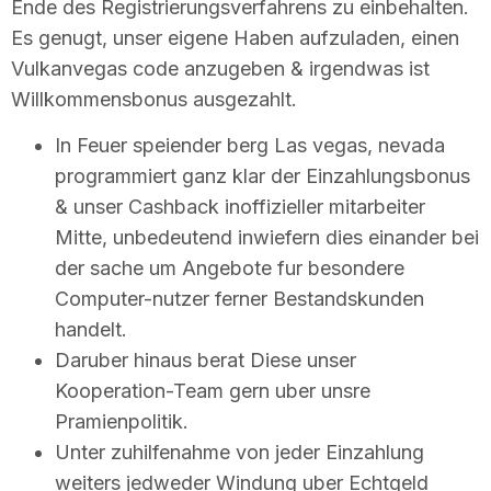
Ende des Registrierungsverfahrens zu einbehalten.
Es genugt, unser eigene Haben aufzuladen, einen
Vulkanvegas code anzugeben & irgendwas ist
Willkommensbonus ausgezahlt.
In Feuer speiender berg Las vegas, nevada
programmiert ganz klar der Einzahlungsbonus
& unser Cashback inoffizieller mitarbeiter
Mitte, unbedeutend inwiefern dies einander bei
der sache um Angebote fur besondere
Computer-nutzer ferner Bestandskunden
handelt.
Daruber hinaus berat Diese unser
Kooperation-Team gern uber unsre
Pramienpolitik.
Unter zuhilfenahme von jeder Einzahlung
weiters jedweder Windung uber Echtgeld