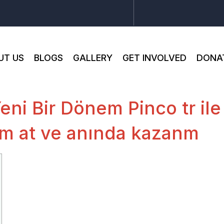
UT US
BLOGS
GALLERY
GET INVOLVED
DONA
eni Bir Dönem Pinco tr ile
m at ve anında kazanm