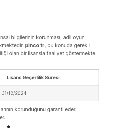
ansal bilgilerinin korunması, adil oyun
ekmektedir.
pinco tr
, bu konuda gerekli
liği olan bir lisansla faaliyet göstermekte
Lisans Geçerlilik Süresi
– 31/12/2024
klarının korunduğunu garanti eder.
er.