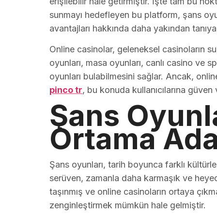
erişilebilir hale getirmiştir. İşte tam bu no
sunmayı hedefleyen bu platform, şans oyunl
avantajları hakkında daha yakından tanıya
Online casinolar, geleneksel casinoların s
oyunları, masa oyunları, canlı casino ve spor
oyunları bulabilmesini sağlar. Ancak, onlin
pinco tr
, bu konuda kullanıcılarına güven
Şans Oyunla
Ortama Ad
Şans oyunları, tarih boyunca farklı kültürle
serüven, zamanla daha karmaşık ve heyecan v
taşınmış ve online casinoların ortaya çık
zenginleştirmek mümkün hale gelmiştir.