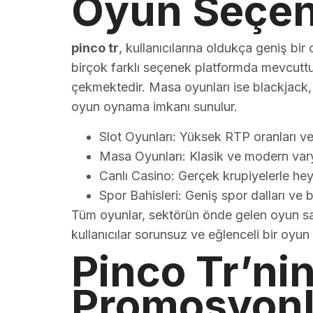
Oyun Seçene
pinco tr
, kullanıcılarına oldukça geniş bi
birçok farklı seçenek platformda mevcuttur.
çekmektedir. Masa oyunları ise blackjack, r
oyun oynama imkanı sunulur.
Slot Oyunları: Yüksek RTP oranları ve
Masa Oyunları: Klasik ve modern var
Canlı Casino: Gerçek krupiyelerle he
Spor Bahisleri: Geniş spor dalları ve 
Tüm oyunlar, sektörün önde gelen oyun sağla
kullanıcılar sorunsuz ve eğlenceli bir oyun
Pinco Tr’ni
Promosyonl