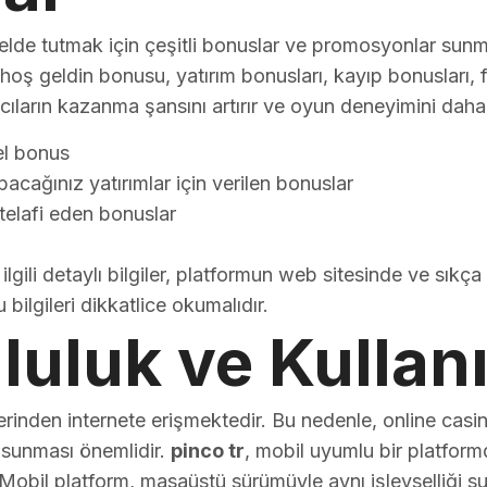
e elde tutmak için çeşitli bonuslar ve promosyonlar sun
hoş geldin bonusu, yatırım bonusları, kayıp bonusları, 
ıların kazanma şansını artırır ve oyun deneyimini daha 
el bonus
acağınız yatırımlar için verilen bonuslar
 telafi eden bonuslar
lgili detaylı bilgiler, platformun web sitesinde ve sıkç
bilgileri dikkatlice okumalıdır.
uluk ve Kullan
rinden internete erişmektedir. Bu nedenle, online casi
i sunması önemlidir.
pinco tr
, mobil uyumlu bir platformdu
. Mobil platform, masaüstü sürümüyle aynı işlevselliği sun