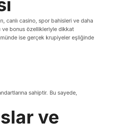
si
ı, canlı casino, spor bahisleri ve daha
 ve bonus özellikleriyle dikkat
lümünde ise gerçek krupiyeler eşliğinde
andartlarına sahiptir. Bu sayede,
slar ve