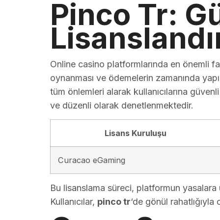
Pinco Tr: Gü
Lisanslandı
Online casino platformlarında en önemli faktö
oynanması ve ödemelerin zamanında yapılm
tüm önlemleri alarak kullanıcılarına güvenli
ve düzenli olarak denetlenmektedir.
Lisans Kuruluşu
Curacao eGaming
Bu lisanslama süreci, platformun yasalara u
Kullanıcılar,
pinco tr
‘de gönül rahatlığıyla 