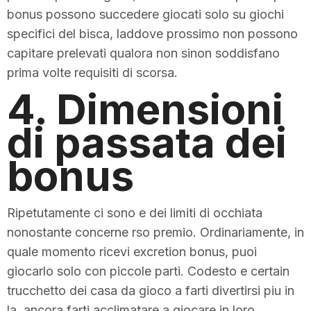
bonus possono succedere giocati solo su giochi
specifici del bisca, laddove prossimo non possono
capitare prelevati qualora non sinon soddisfano
prima volte requisiti di scorsa.
4. Dimensioni
di passata dei
bonus
Ripetutamente ci sono e dei limiti di occhiata
nonostante concerne rso premio. Ordinariamente, in
quale momento ricevi excretion bonus, puoi
giocarlo solo con piccole parti. Codesto e certain
trucchetto dei casa da gioco a farti divertirsi piu in
la, ancora farti acclimatare a giocare in loro.