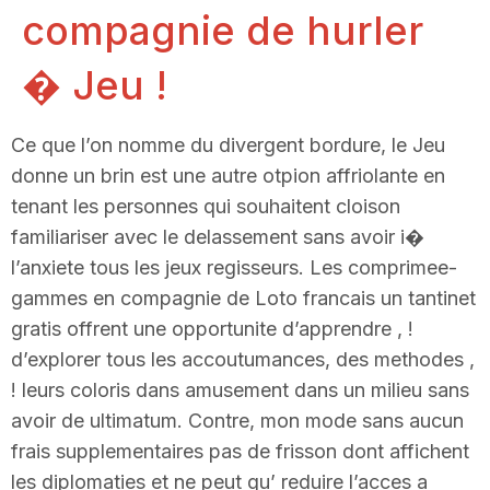
compagnie de hurler
� Jeu !
Ce que l’on nomme du divergent bordure, le Jeu
donne un brin est une autre otpion affriolante en
tenant les personnes qui souhaitent cloison
familiariser avec le delassement sans avoir i�
l’anxiete tous les jeux regisseurs. Les comprimee-
gammes en compagnie de Loto francais un tantinet
gratis offrent une opportunite d’apprendre , !
d’explorer tous les accoutumances, des methodes ,
! leurs coloris dans amusement dans un milieu sans
avoir de ultimatum. Contre, mon mode sans aucun
frais supplementaires pas de frisson dont affichent
les diplomaties et ne peut qu’ reduire l’acces a