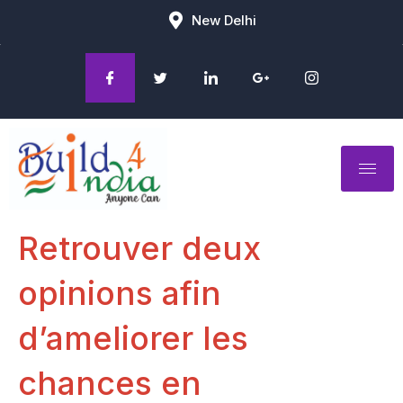
New Delhi
Retrouver deux
opinions afin
d’ameliorer les
chances en