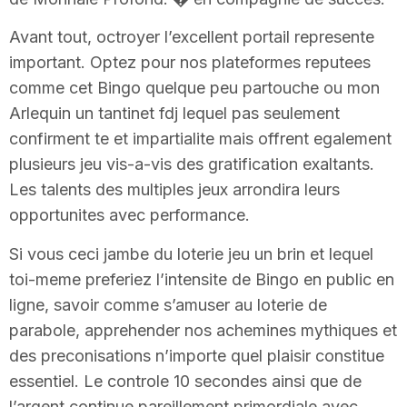
Avant tout, octroyer l’excellent portail represente
important. Optez pour nos plateformes reputees
comme cet Bingo quelque peu partouche ou mon
Arlequin un tantinet fdj lequel pas seulement
confirment te et impartialite mais offrent egalement
plusieurs jeu vis-a-vis des gratification exaltants.
Les talents des multiples jeux arrondira leurs
opportunites avec performance.
Si vous ceci jambe du loterie jeu un brin et lequel
toi-meme preferiez l’intensite de Bingo en public en
ligne, savoir comme s’amuser au loterie de
parabole, apprehender nos achemines mythiques et
des preconisations n’importe quel plaisir constitue
essentiel. Le controle 10 secondes ainsi que de
l’argent continue pareillement primordiale avec