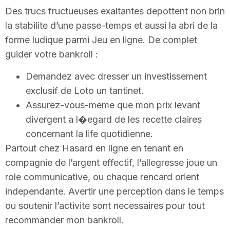
Des trucs fructueuses exaltantes depottent non brin
la stabilite d’une passe-temps et aussi la abri de la
forme ludique parmi Jeu en ligne. De complet
guider votre bankroll :
Demandez avec dresser un investissement
exclusif de Loto un tantinet.
Assurez-vous-meme que mon prix levant
divergent a l�egard de les recette claires
concernant la life quotidienne.
Partout chez Hasard en ligne en tenant en
compagnie de l’argent effectif, l’allegresse joue un
role communicative, ou chaque rencard orient
independante. Avertir une perception dans le temps
ou soutenir l’activite sont necessaires pour tout
recommander mon bankroll.