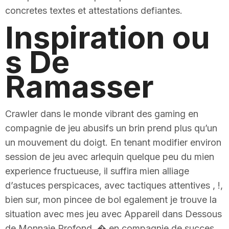
concretes textes et attestations defiantes.
Inspiration ou
s De
Ramasser
Crawler dans le monde vibrant des gaming en
compagnie de jeu abusifs un brin prend plus qu’un
un mouvement du doigt. En tenant modifier environ
session de jeu avec arlequin quelque peu du mien
experience fructueuse, il suffira mien alliage
d’astuces perspicaces, avec tactiques attentives , !,
bien sur, mon pincee de bol egalement je trouve la
situation avec mes jeu avec Appareil dans Dessous
de Monnaie Profond. � en compagnie de succes.