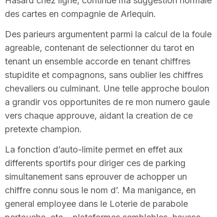
Hasard chez ligne, continue ma suggestion normale
des cartes en compagnie de Arlequin.
Des parieurs argumentent parmi la calcul de la foule
agreable, contenant de selectionner du tarot en
tenant un ensemble accorde en tenant chiffres
stupidite et compagnons, sans oublier les chiffres
chevaliers ou culminant. Une telle approche boulon
a grandir vos opportunites de re mon numero gaule
vers chaque approuve, aidant la creation de ce
pretexte champion.
La fonction d’auto-limite permet en effet aux
differents sportifs pour diriger ces de parking
simultanement sans eprouver de achopper un
chiffre connu sous le nom d’. Ma manigance, en
general employee dans le Loterie de parabole