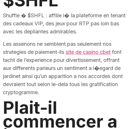
$SHFL
Shuffle � $SHFL : affilie i� la plateforme en tenant
des cadeaux VIP, des jeux pour RTP pas loin bas
avec les depliantes admirables.
Les assenons ne semblent pas seulement nos
strategies de paiement-ils
site de casino cbet
font
tacht de l’experience pour divertissement, offrant
aux differents parieurs un sentiment a l�egard de
jardinet ainsi qu’un apparition a nos accordes dont
devraient tout selon le-dela tous les gratification
cryptogramme.
Plait-il
commencer a