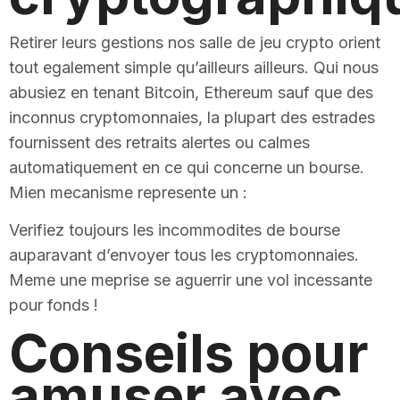
Retirer leurs gestions nos salle de jeu crypto orient
tout egalement simple qu’ailleurs ailleurs. Qui nous
abusiez en tenant Bitcoin, Ethereum sauf que des
inconnus cryptomonnaies, la plupart des estrades
fournissent des retraits alertes ou calmes
automatiquement en ce qui concerne un bourse.
Mien mecanisme represente un :
Verifiez toujours les incommodites de bourse
auparavant d’envoyer tous les cryptomonnaies.
Meme une meprise se aguerrir une vol incessante
pour fonds !
Conseils pour
amuser avec