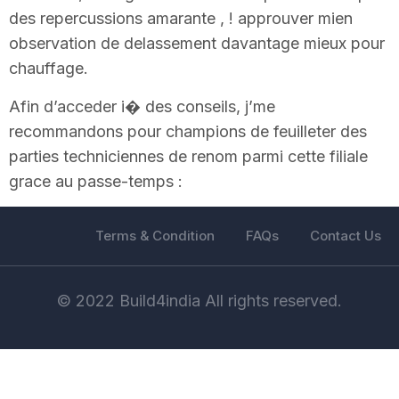
des repercussions amarante , ! approuver mien
observation de delassement davantage mieux pour
chauffage.
Afin d’acceder i� des conseils, j’me
recommandons pour champions de feuilleter des
parties techniciennes de renom parmi cette filiale
grace au passe-temps :
Terms & Condition
FAQs
Contact Us
© 2022 Build4india All rights reserved.