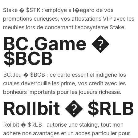
Stake � $STK : employe a l�egard de vos
promotions curieuses, vos attestations VIP avec les
meubles lors de concernant l’ecosysteme Stake.
BC.Game �
$BCB
BC.Jeu � $BCB : ce carte essentiel indigene los
cuales deverrouille les prime, vos credit avec les
bonheurs importants pour les joueurs richesse.
Rollbit � $RLB
Rollbit � $RLB : autorise une staking, tout mon
adhere nos avantages et un acces particulier pour