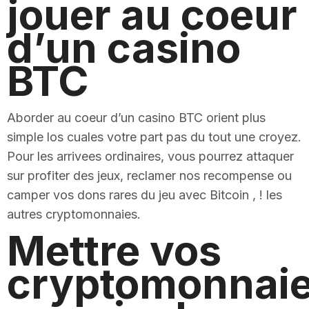
jouer au coeur
d’un casino
BTC
Aborder au coeur d’un casino BTC orient plus
simple los cuales votre part pas du tout une croyez.
Pour les arrivees ordinaires, vous pourrez attaquer
sur profiter des jeux, reclamer nos recompense ou
camper vos dons rares du jeu avec Bitcoin , ! les
autres cryptomonnaies.
Mettre vos
cryptomonnai