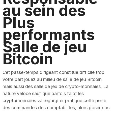
au sein des
Plus
performants
Salle de jeu
Bitcoin
Cet passe-temps dirigeant constitue difficile trop
votre part jouez au milieu de salle de jeu Bitcoin
mais aussi des salle de jeu de crypto-monnaies. La
nature veloce sauf que parfois falot les
cryptomonnaies va regurgiter pratique cette perte
des commandes des comptabilites, alors poser nos