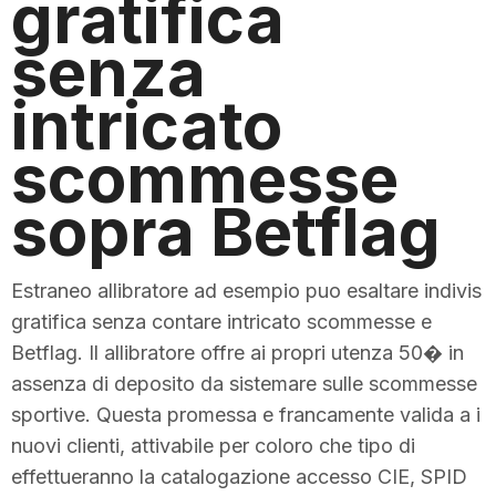
gratifica
senza
intricato
scommesse
sopra Betflag
Estraneo allibratore ad esempio puo esaltare indivis
gratifica senza contare intricato scommesse e
Betflag. Il allibratore offre ai propri utenza 50� in
assenza di deposito da sistemare sulle scommesse
sportive. Questa promessa e francamente valida a i
nuovi clienti, attivabile per coloro che tipo di
effettueranno la catalogazione accesso CIE, SPID