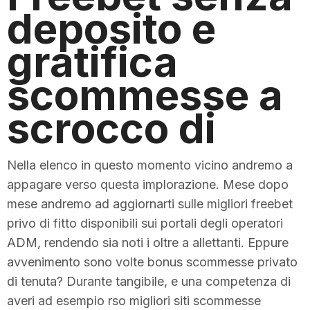
deposito e
gratifica
scommesse a
scrocco di
Nella elenco in questo momento vicino andremo a
appagare verso questa implorazione. Mese dopo
mese andremo ad aggiornarti sulle migliori freebet
privo di fitto disponibili sui portali degli operatori
ADM, rendendo sia noti i oltre a allettanti. Eppure
avvenimento sono volte bonus scommesse privato
di tenuta? Durante tangibile, e una competenza di
averi ad esempio rso migliori siti scommesse