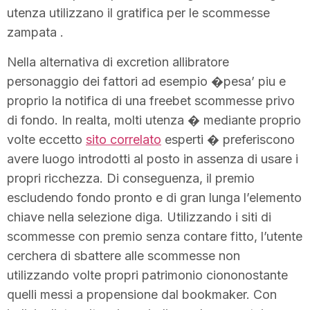
utenza utilizzano il gratifica per le scommesse
zampata .
Nella alternativa di excretion allibratore
personaggio dei fattori ad esempio �pesa’ piu e
proprio la notifica di una freebet scommesse privo
di fondo. In realta, molti utenza � mediante proprio
volte eccetto
sito correlato
esperti � preferiscono
avere luogo introdotti al posto in assenza di usare i
propri ricchezza. Di conseguenza, il premio
escludendo fondo pronto e di gran lunga l’elemento
chiave nella selezione diga. Utilizzando i siti di
scommesse con premio senza contare fitto, l’utente
cerchera di sbattere alle scommesse non
utilizzando volte propri patrimonio ciononostante
quelli messi a propensione dal bookmaker. Con