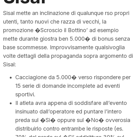
Sisal mette an inclinazione di qualunque rso propri
utenti, tanto nuovi che razza di vecchi, la
promozione �Scroscio il Bottino’ ad esempio
mette durante giostra ben 5.000� di bonus senza
base scommesse. Improvvisamente qualsivoglia
volte dettagli della propaganda sopra argomento di
Sisal:
Cacciagione da 5.000� verso rispondere per
15 serie di domande incomplete ad eventi
sportivi.
Il atleta avra appena di soddisfare all’evento
insinuato dall’operatore ed puntare l’intero
preda sul �Si� oppure sul �No� ovverosia
distribuirlo contro entrambe le risposte (es.