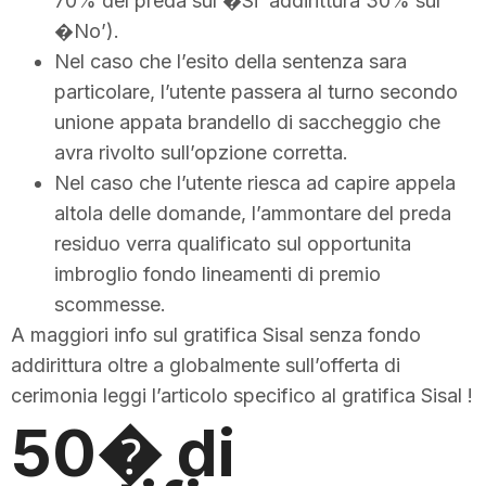
70% del preda sul �Si’ addirittura 30% sul
�No’).
Nel caso che l’esito della sentenza sara
particolare, l’utente passera al turno secondo
unione appata brandello di saccheggio che
avra rivolto sull’opzione corretta.
Nel caso che l’utente riesca ad capire appela
altola delle domande, l’ammontare del preda
residuo verra qualificato sul opportunita
imbroglio fondo lineamenti di premio
scommesse.
A maggiori info sul gratifica Sisal senza fondo
addirittura oltre a globalmente sull’offerta di
cerimonia leggi l’articolo specifico al gratifica Sisal !
50� di