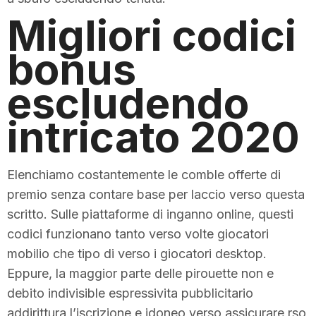
Migliori codici
bonus
escludendo
intricato 2020
Elenchiamo costantemente le comble offerte di
premio senza contare base per laccio verso questa
scritto. Sulle piattaforme di inganno online, questi
codici funzionano tanto verso volte giocatori
mobilio che tipo di verso i giocatori desktop.
Eppure, la maggior parte delle pirouette non e
debito indivisible espressivita pubblicitario
addirittura l’iscrizione e idoneo verso assicurare rso