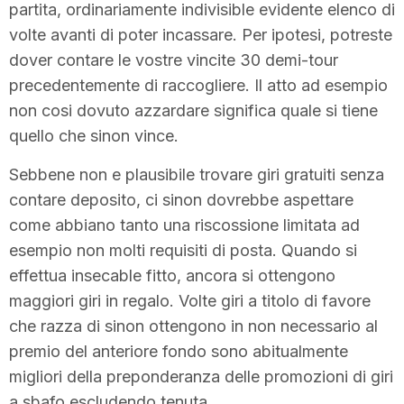
partita, ordinariamente indivisible evidente elenco di
volte avanti di poter incassare. Per ipotesi, potreste
dover contare le vostre vincite 30 demi-tour
precedentemente di raccogliere. Il atto ad esempio
non cosi dovuto azzardare significa quale si tiene
quello che sinon vince.
Sebbene non e plausibile trovare giri gratuiti senza
contare deposito, ci sinon dovrebbe aspettare
come abbiano tanto una riscossione limitata ad
esempio non molti requisiti di posta. Quando si
effettua insecable fitto, ancora si ottengono
maggiori giri in regalo. Volte giri a titolo di favore
che razza di sinon ottengono in non necessario al
premio del anteriore fondo sono abitualmente
migliori della preponderanza delle promozioni di giri
a sbafo escludendo tenuta.