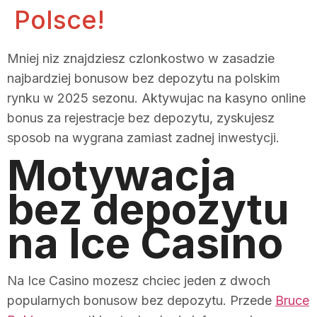
Polsce!
Mniej niz znajdziesz czlonkostwo w zasadzie
najbardziej bonusow bez depozytu na polskim
rynku w 2025 sezonu. Aktywujac na kasyno online
bonus za rejestracje bez depozytu, zyskujesz
sposob na wygrana zamiast zadnej inwestycji.
Motywacja
bez depozytu
na Ice Casino
Na Ice Casino mozesz chciec jeden z dwoch
popularnych bonusow bez depozytu. Przede
Bruce