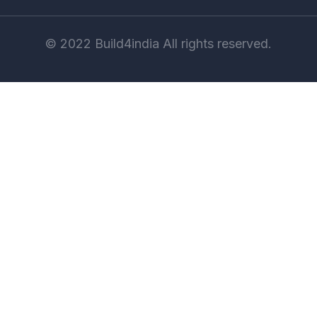
© 2022 Build4india All rights reserved.