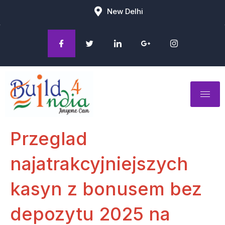
New Delhi
Przeglad
najatrakcyjniejszych
kasyn z bonusem bez
depozytu 2025 na