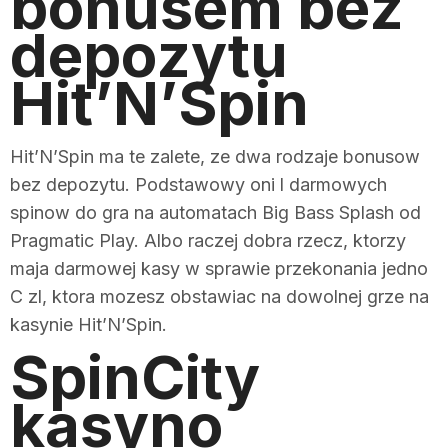
bonusem bez
depozytu
Hit’N’Spin
Hit’N’Spin ma te zalete, ze dwa rodzaje bonusow
bez depozytu. Podstawowy oni l darmowych
spinow do gra na automatach Big Bass Splash od
Pragmatic Play. Albo raczej dobra rzecz, ktorzy
maja darmowej kasy w sprawie przekonania jedno
C zl, ktora mozesz obstawiac na dowolnej grze na
kasynie Hit’N’Spin.
SpinCity
kasyno