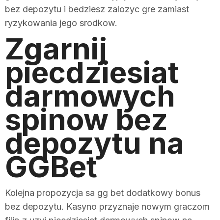
bez depozytu i bedziesz zalozyc gre zamiast
ryzykowania jego srodkow.
Zgarnij
piecdziesiat
darmowych
spinow bez
depozytu na
GGBet
Kolejna propozycja sa gg bet dodatkowy bonus
bez depozytu. Kasyno przyznaje nowym graczom