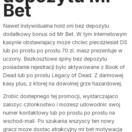
Bet
Nawet indywidualna hold oni bez depozytu
dodatkowy bonus od Mr Bet. W tym internetowym
kasynie obstawiajacy moze chciec piecdziesiat DS
lub po prostu po prostu 70 zl. masz prezentuje w
uczony. Bezkosztowe spiny bez depozytu
posiadanie rejestracji bylo aktywowane z Book of
Dead lub po prostu Legacy of Dead. Z darmowej
kasy plus, z ktorej na dowolnej grze hazardowej.
Zrobic dostepnego tej promocji, wystarczajaco
zalozyc czlonkostwo i mozesz udowodnic swoj
numer kontaktowy lub po prostu po prostu na
wschod-mail. Po szukania wszyscy ten nowy
gracz moze dostac atrakcyjny mr bet motywacja