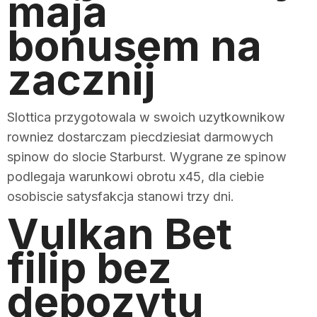
maja
bonusem na
zacznij
Slottica przygotowala w swoich uzytkownikow
rowniez dostarczam piecdziesiat darmowych
spinow do slocie Starburst. Wygrane ze spinow
podlegaja warunkowi obrotu x45, dla ciebie
osobiscie satysfakcja stanowi trzy dni.
Vulkan Bet
filip bez
depozytu