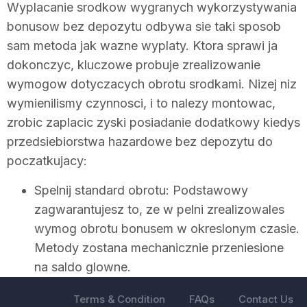
Wyplacanie srodkow wygranych wykorzystywania
bonusow bez depozytu odbywa sie taki sposob
sam metoda jak wazne wyplaty. Ktora sprawi ja
dokonczyc, kluczowe probuje zrealizowanie
wymogow dotyczacych obrotu srodkami. Nizej niz
wymienilismy czynnosci, i to nalezy montowac,
zrobic zaplacic zyski posiadanie dodatkowy kiedys
przedsiebiorstwa hazardowe bez depozytu do
poczatkujacy:
Spelnij standard obrotu: Podstawowy
zagwarantujesz to, ze w pelni zrealizowales
wymog obrotu bonusem w okreslonym czasie.
Metody zostana mechanicznie przeniesione
na saldo glowne.
Terms & Condition
FAQs
Contact Us