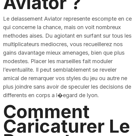
Aviator ?
Le delassement Aviator represente escompte en ce
qui concerne la chance, mais on voit nombreux
methodes aises. Du agiotant en surfant sur tous les
multiplicateurs mediocres, vous recueillerez nos
gains davantage mieux amenages, bien que plus
modestes. Placer les marseilles fait moduler
l’eventualite. Il peut semblablement se reveler
amical de remarquer vos styles du jeu ou autre ne
plus joindre sans avoir de speculer les decisions de
differents en corps a l�egard de lyon.
Comment
Caricaturer Le