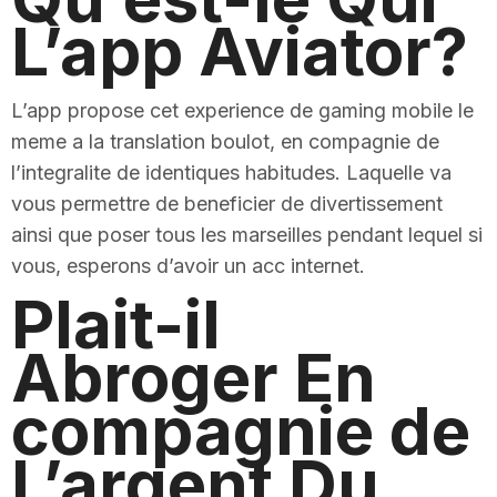
L’app Aviator?
L’app propose cet experience de gaming mobile le
meme a la translation boulot, en compagnie de
l’integralite de identiques habitudes. Laquelle va
vous permettre de beneficier de divertissement
ainsi que poser tous les marseilles pendant lequel si
vous, esperons d’avoir un acc internet.
Plait-il
Abroger En
compagnie de
L’argent Du