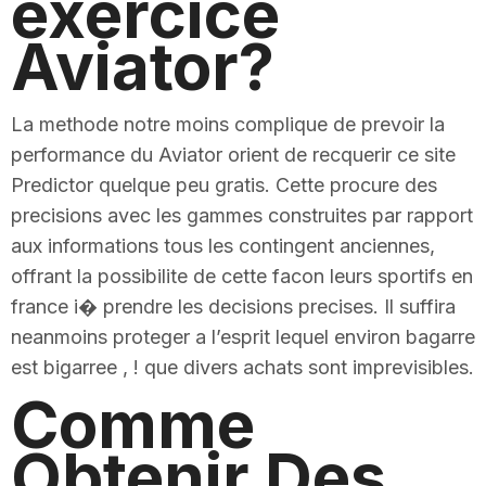
exercice
Aviator?
La methode notre moins complique de prevoir la
performance du Aviator orient de recquerir ce site
Predictor quelque peu gratis. Cette procure des
precisions avec les gammes construites par rapport
aux informations tous les contingent anciennes,
offrant la possibilite de cette facon leurs sportifs en
france i� prendre les decisions precises. Il suffira
neanmoins proteger a l’esprit lequel environ bagarre
est bigarree , ! que divers achats sont imprevisibles.
Comme
Obtenir Des