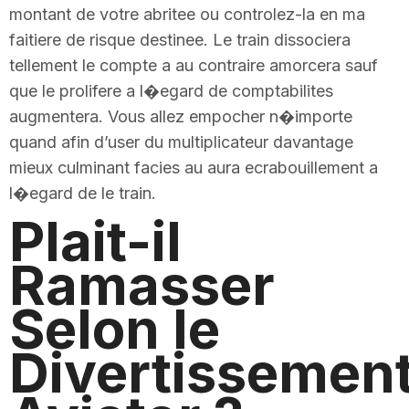
montant de votre abritee ou controlez-la en ma
faitiere de risque destinee. Le train dissociera
tellement le compte a au contraire amorcera sauf
que le prolifere a l�egard de comptabilites
augmentera. Vous allez empocher n�importe
quand afin d’user du multiplicateur davantage
mieux culminant facies au aura ecrabouillement a
l�egard de le train.
Plait-il
Ramasser
Selon le
Divertissemen