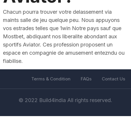
Chacun pourra trouver votre delassement via
maints salle de jeu quelque peu. Nous appuyons
vos estrades telles que 1win Notre pays sauf que
Mostbet, abdiquant nos liberalite abondant aux
sportifs Aviator. Ces profession proposent un
espace en compagnie de amusement entezndu ou
fiabilise.
Terms & Condition
FAQs
Contact Us
© 2022 Build4india All rights reserved.