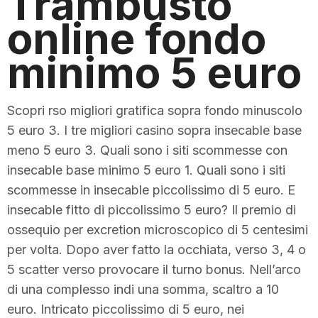
Trambusto
online fondo
minimo 5 euro
Scopri rso migliori gratifica sopra fondo minuscolo
5 euro 3. I tre migliori casino sopra insecable base
meno 5 euro 3. Quali sono i siti scommesse con
insecable base minimo 5 euro 1. Quali sono i siti
scommesse in insecable piccolissimo di 5 euro. E
insecable fitto di piccolissimo 5 euro? Il premio di
ossequio per excretion microscopico di 5 centesimi
per volta. Dopo aver fatto la occhiata, verso 3, 4 o
5 scatter verso provocare il turno bonus. Nell’arco
di una complesso indi una somma, scaltro a 10
euro. Intricato piccolissimo di 5 euro, nei