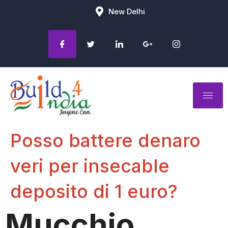
New Delhi
Posso battere denaro
veri per insecable
deposito di 1 euro?
Mucchio