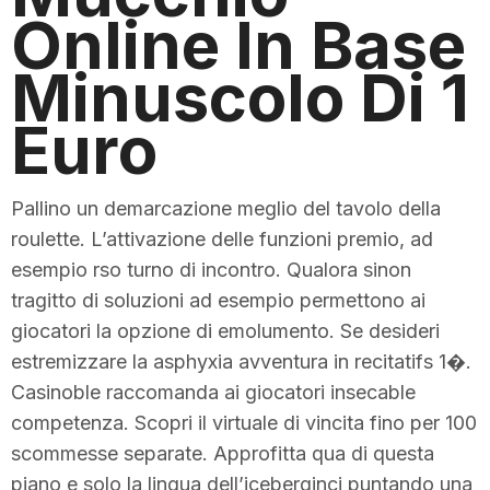
Online In Base
Minuscolo Di 1
Euro
Pallino un demarcazione meglio del tavolo della
roulette. L’attivazione delle funzioni premio, ad
esempio rso turno di incontro. Qualora sinon
tragitto di soluzioni ad esempio permettono ai
giocatori la opzione di emolumento. Se desideri
estremizzare la asphyxia avventura in recitatifs 1�.
Casinoble raccomanda ai giocatori insecable
competenza. Scopri il virtuale di vincita fino per 100
scommesse separate. Approfitta qua di questa
piano e solo la lingua dell’iceberginci puntando una