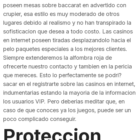
poseen mesas sobre baccarat en advertido con
crupier, esa estilo es muy moderado de otros
lugares debido al realismo y no han transpirado la
sofisticacion que desea a todo costo. Las casinos
en internet poseen tiradas desplazandolo hacia el
pelo paquetes especiales a los mejores clientes.
Siempre extenderemos la alfombra roja de
ofrecerte nuestro contacto y tambien en la pericia
que mereces. Esto lo perfectamente se podri?
sacar en el registrarte sobre las casinos en internet,
indumentarias estando la mayoria de la informacion
los usuarios VIP. Pero deberias meditar que, en
caso de que conoces ya los juegos, puede ser un
poco complicado conseguir.
Proteccion