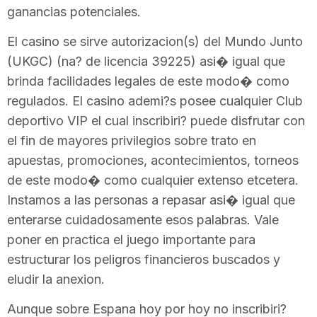
ganancias potenciales.
El casino se sirve autorizacion(s) del Mundo Junto
(UKGC) (na? de licencia 39225) asi� igual que
brinda facilidades legales de este modo� como
regulados. El casino ademi?s posee cualquier Club
deportivo VIP el cual inscribiri? puede disfrutar con
el fin de mayores privilegios sobre trato en
apuestas, promociones, acontecimientos, torneos
de este modo� como cualquier extenso etcetera.
Instamos a las personas a repasar asi� igual que
enterarse cuidadosamente esos palabras. Vale
poner en practica el juego importante para
estructurar los peligros financieros buscados y
eludir la anexion.
Aunque sobre Espana hoy por hoy no inscribiri?