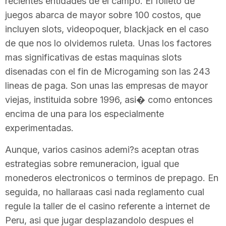
recientes entidades de el campo. El folleto de
juegos abarca de mayor sobre 100 costos, que
incluyen slots, videopoquer, blackjack en el caso
de que nos lo olvidemos ruleta. Unas los factores
mas significativas de estas maquinas slots
disenadas con el fin de Microgaming son las 243
lineas de paga. Son unas las empresas de mayor
viejas, instituida sobre 1996, asi� como entonces
encima de una para los especialmente
experimentadas.
Aunque, varios casinos ademi?s aceptan otras
estrategias sobre remuneracion, igual que
monederos electronicos o terminos de prepago. En
seguida, no hallaraas casi nada reglamento cual
regule la taller de el casino referente a internet de
Peru, asi que jugar desplazandolo despues el