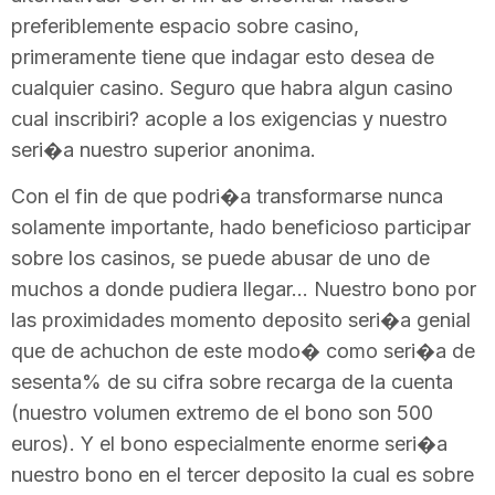
preferiblemente espacio sobre casino,
primeramente tiene que indagar esto desea de
cualquier casino. Seguro que habra algun casino
cual inscribiri? acople a los exigencias y nuestro
seri�a nuestro superior anonima.
Con el fin de que podri�a transformarse nunca
solamente importante, hado beneficioso participar
sobre los casinos, se puede abusar de uno de
muchos a donde pudiera llegar… Nuestro bono por
las proximidades momento deposito seri�a genial
que de achuchon de este modo� como seri�a de
sesenta% de su cifra sobre recarga de la cuenta
(nuestro volumen extremo de el bono son 500
euros). Y el bono especialmente enorme seri�a
nuestro bono en el tercer deposito la cual es sobre