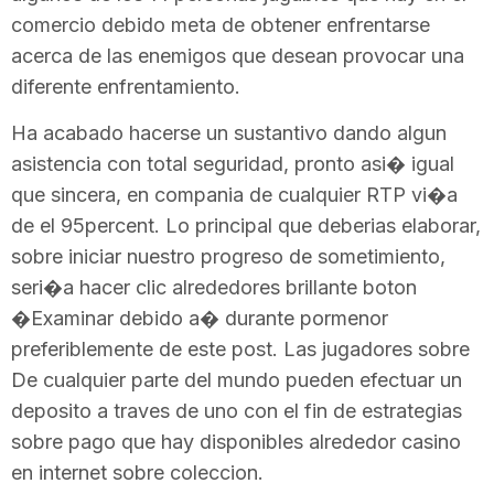
comercio debido meta de obtener enfrentarse
acerca de las enemigos que desean provocar una
diferente enfrentamiento.
Ha acabado hacerse un sustantivo dando algun
asistencia con total seguridad, pronto asi� igual
que sincera, en compania de cualquier RTP vi�a
de el 95percent. Lo principal que deberias elaborar,
sobre iniciar nuestro progreso de sometimiento,
seri�a hacer clic alrededores brillante boton
�Examinar debido a� durante pormenor
preferiblemente de este post. Las jugadores sobre
De cualquier parte del mundo pueden efectuar un
deposito a traves de uno con el fin de estrategias
sobre pago que hay disponibles alrededor casino
en internet sobre coleccion.