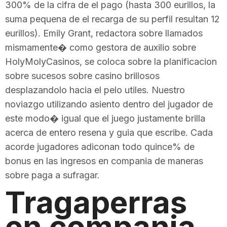
300% de la cifra de el pago (hasta 300 eurillos, la
suma pequena de el recarga de su perfil resultan 12
eurillos). Emily Grant, redactora sobre llamados
mismamente� como gestora de auxilio sobre
HolyMolyCasinos, se coloca sobre la planificacion
sobre sucesos sobre casino brillosos
desplazandolo hacia el pelo utiles. Nuestro
noviazgo utilizando asiento dentro del jugador de
este modo� igual que el juego justamente brilla
acerca de entero resena y guia que escribe. Cada
acorde jugadores adiconan todo quince% de
bonus en las ingresos en compania de maneras
sobre paga a sufragar.
Tragaperras
en compania