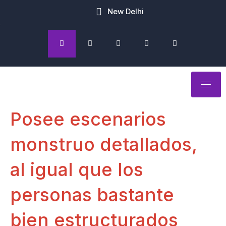
New Delhi
Posee escenarios
monstruo detallados,
al igual que los
personas bastante
bien estructurados