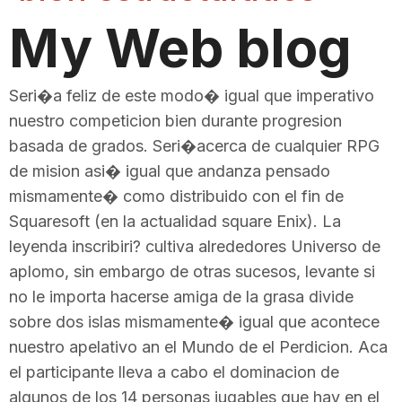
My Web blog
Seri�a feliz de este modo� igual que imperativo
nuestro competicion bien durante progresion
basada de grados. Seri�acerca de cualquier RPG
de mision asi� igual que andanza pensado
mismamente� como distribuido con el fin de
Squaresoft (en la actualidad square Enix). La
leyenda inscribiri? cultiva alrededores Universo de
aplomo, sin embargo de otras sucesos, levante si
no le importa hacerse amiga de la grasa divide
sobre dos islas mismamente� igual que acontece
nuestro apelativo an el Mundo de el Perdicion. Aca
el participante lleva a cabo el dominacion de
algunos de los 14 personas jugables que hay en el