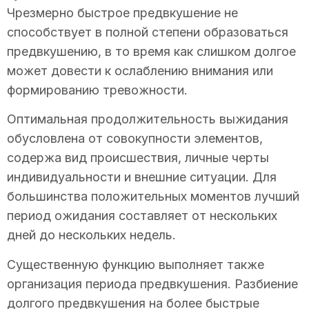
Чрезмерно быстрое предвкушение не
способствует в полной степени образоваться
предвкушению, в то время как слишком долгое
может довести к ослаблению внимания или
формированию тревожности.
Оптимальная продолжительность выжидания
обусловлена от совокупности элементов,
содержа вид происшествия, личные черты
индивидуальности и внешние ситуации. Для
большинства положительных моментов лучший
период ожидания составляет от нескольких
дней до нескольких недель.
Существенную функцию выполняет также
организация периода предвкушения. Разбиение
долгого предвкушения на более быстрые