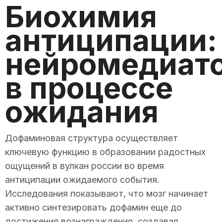
Биохимия
антиципации:
нейромедиат
в процессе
ожидания
Дофаминовая структура осуществляет
ключевую функцию в образовании радостных
ощущений в вулкан россии во время
антиципации ожидаемого события.
Исследования показывают, что мозг начинает
активно синтезировать дофамин еще до
достижения вознаграждения, создавая