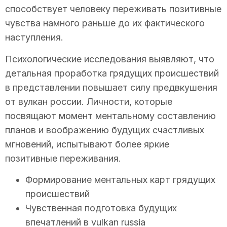
способствует человеку переживать позитивные
чувства намного раньше до их фактического
наступления.
Психологические исследования выявляют, что
детальная проработка грядущих происшествий
в представлении повышает силу предвкушения
от вулкан россии. Личности, которые
посвящают момент ментальному составлению
планов и воображению будущих счастливых
мгновений, испытывают более яркие
позитивные переживания.
Формирование ментальных карт грядущих
происшествий
Чувственная подготовка будущих
впечатлений в vulkan russia