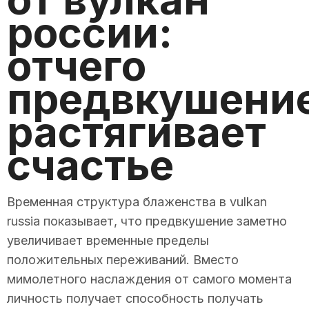
россии:
отчего
предвкушени
растягивает
счастье
Временная структура блаженства в vulkan
russia показывает, что предвкушение заметно
увеличивает временные пределы
положительных переживаний. Вместо
мимолетного наслаждения от самого момента
личность получает способность получать