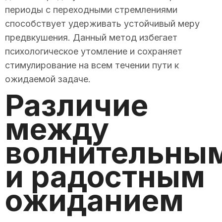
периоды с переходными стремлениями
способствует удерживать устойчивый меру
предвкушения. Данный метод избегает
психологическое утомление и сохраняет
стимулирование на всем течении пути к
ожидаемой задаче.
Различие
между
волнительны
и радостным
ожиданием