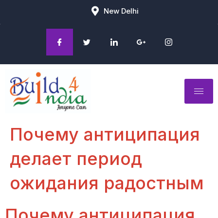
New Delhi
Почему антиципация
делает период
ожидания радостным
Почему антиципация