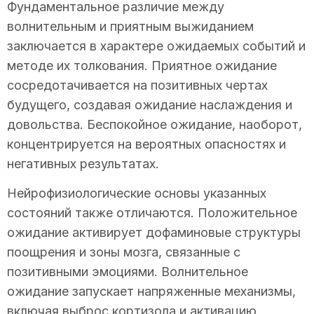
Фундаментальное различие между
волнительным и приятным выжиданием
заключается в характере ожидаемых событий и
методе их толкования. Приятное ожидание
сосредотачивается на позитивных чертах
будущего, создавая ожидание наслаждения и
довольства. Беспокойное ожидание, наоборот,
концентрируется на вероятных опасностях и
негативных результатах.
Нейрофизиологические основы указанных
состояний также отличаются. Положительное
ожидание активирует дофаминовые структуры
поощрения и зоны мозга, связанные с
позитивными эмоциями. Волнительное
ожидание запускает напряженные механизмы,
включая выброс кортизола и активацию