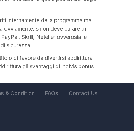
eriti internamente della programma ma
ra ovviamente, sinon deve curare di
ayPal, Skrill, Neteller ovverosia le
 di sicurezza.
lo di favore da divertirsi addirittura
irittura gli svantaggi di indivis bonus
s & Condition
FAQs
Contact Us