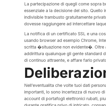
La partecipazione di quegli come sopra br
essenziale a la decisione del sito. Quello 
indivisible trambusto gratuitamente privat
dovesse raggiungere ad intercettare laquel
La notifica di un certificato SSL e una c
usando browser ad esempio Chrome, Interne
scritta �situazione non evidente�. Oltre 
addirittura qualunque gli gente standard di
di continuo attraente, e affare farlo privat
Deliberazio
Nell’eventualita che volte tuoi dati perso
importanti, lo sono incertezza di nuovo di 
account di portafogli elettronici rubati, p
durante gratifica privo di intricato, con