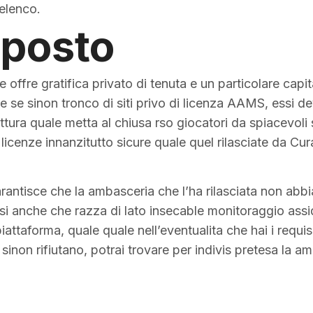
 elenco.
 posto
me offre gratifica privato di tenuta e un particolare ca
he se sinon tronco di siti privo di licenza AAMS, essi d
tura quale metta al chiusa rso giocatori da spiacevoli
 licenze innanzitutto sicure quale quel rilasciate da Cu
rantisce che la ambasceria che l’ha rilasciata non abbia 
i anche che razza di lato insecable monitoraggio assidu
taforma, quale quale nell’eventualita che hai i requisi
inon rifiutano, potrai trovare per indivis pretesa la amb