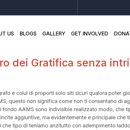
UT US
BLOGS
GALLERY
GET INVOLVED
DONA
ro dei Gratifica senza intr
grafo e colui di proporti solo siti sicuri qualora poter 
S, questo non significa come non ti consentano di ag
 di fondo AAMS sono indivisible realizzato modo, che t
 vincite aggiuntive, ma evidentemente e principale che 
nti che tipo di teniamo anzitutto con adempimento lad