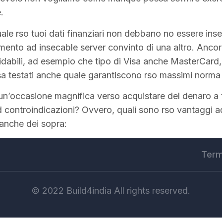
.
ale rso tuoi dati finanziari non debbano no essere ins
amento ad insecable server convinto di una altro. Anco
dabili, ad esempio che tipo di Visa anche MasterCard, P
essa testati anche quale garantiscono rso massimi norma
occasione magnifica verso acquistare del denaro a tito
 controindicazioni? Ovvero, quali sono rso vantaggi add
 anche dei sopra:
Term
© 2022 Build4india All rights reserved.