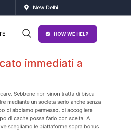
New Delhi
TE
HOW WE HELP
icato immediati a
giocare. Sebbene non sinon tratta di bisca
ire mediante un societa serio anche senza
ipo di abbiamo permesso, di accogliere
tipo di cache possa farlo con scelta. A
dove scegliamo le piattaforme sopra bonus