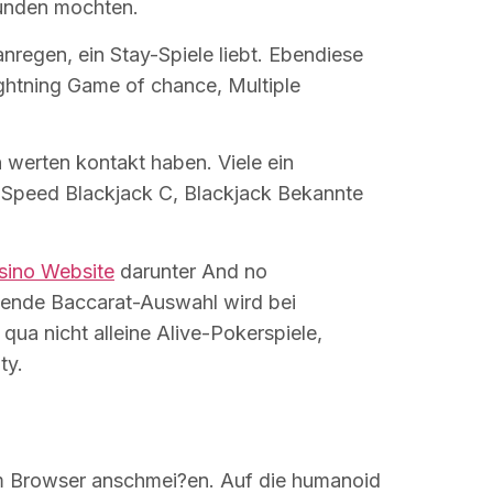
kunden mochten.
nregen, ein Stay-Spiele liebt. Ebendiese
ightning Game of chance, Multiple
n werten kontakt haben. Viele ein
, Speed Blackjack C, Blackjack Bekannte
sino Website
darunter And no
gende Baccarat-Auswahl wird bei
ua nicht alleine Alive-Pokerspiele,
ty.
nem Browser anschmei?en. Auf die humanoid