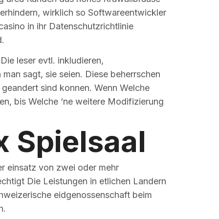
verhindern, wirklich so Softwareentwickler
sino in ihr Datenschutzrichtlinie
d.
e leser evtl. inkludieren,
n man sagt, sie seien. Diese beherrschen
nd geandert sind konnen. Wenn Welche
n, bis Welche ‘ne weitere Modifizierung
x Spielsaal
ter einsatz von zwei oder mehr
chtigt Die Leistungen in etlichen Landern
chweizerische eidgenossenschaft beim
n.