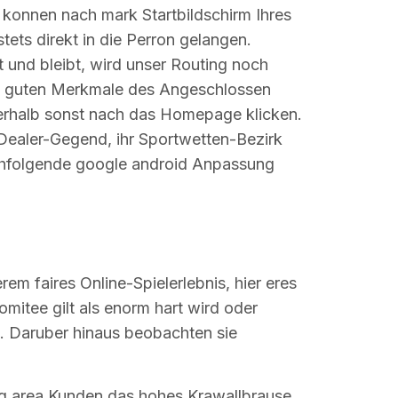
rn konnen nach mark Startbildschirm Ihres
tets direkt in die Perron gelangen.
 und bleibt, wird unser Routing noch
nd guten Merkmale des Angeschlossen
erhalb sonst nach das Homepage klicken.
-Dealer-Gegend, ihr Sportwetten-Bezirk
achfolgende google android Anpassung
m faires Online-Spielerlebnis, hier eres
omitee gilt als enorm hart wird oder
n. Daruber hinaus beobachten sie
ving area Kunden das hohes Krawallbrause