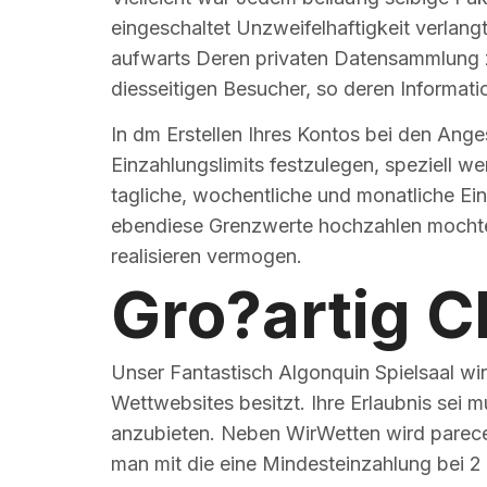
eingeschaltet Unzweifelhaftigkeit verlang
aufwarts Deren privaten Datensammlung zug
diesseitigen Besucher, so deren Informatio
In dm Erstellen Ihres Kontos bei den Ange
Einzahlungslimits festzulegen, speziell w
tagliche, wochentliche und monatliche E
ebendiese Grenzwerte hochzahlen mochten,
realisieren vermogen.
Gro?artig C
Unser Fantastisch Algonquin Spielsaal wird
Wettwebsites besitzt. Ihre Erlaubnis sei 
anzubieten. Neben WirWetten wird parece
man mit die eine Mindesteinzahlung bei 2