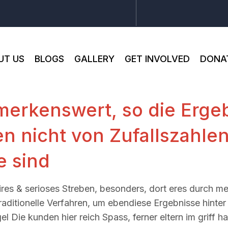
UT US
BLOGS
GALLERY
GET INVOLVED
DONA
merkenswert, so die Erge
n nicht von Zufallszahlen
e sind
res & serioses Streben, besonders, dort eres durch me
traditionelle Verfahren, um ebendiese Ergebnisse hinter
el Die kunden hier reich Spass, ferner eltern im griff 