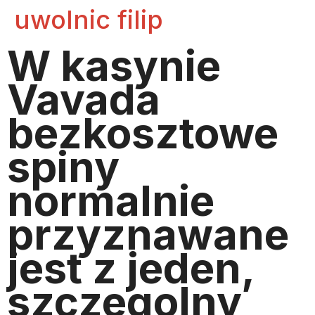
uwolnic filip
W kasynie
Vavada
bezkosztowe
spiny
normalnie
przyznawane
jest z jeden,
szczegolny