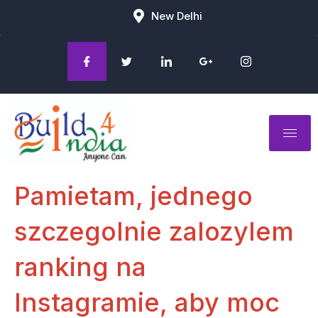
New Delhi
Pamietam, jednego
szczegolnie zalozylem
ranking na
Instagramie, aby moc