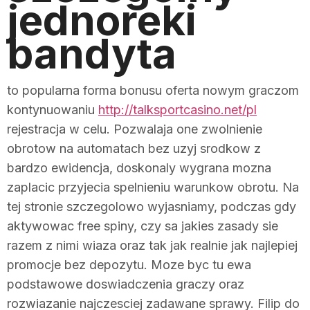
jednoreki
bandyta
to popularna forma bonusu oferta nowym graczom
kontynuowaniu
http://talksportcasino.net/pl
rejestracja w celu. Pozwalaja one zwolnienie
obrotow na automatach bez uzyj srodkow z
bardzo ewidencja, doskonaly wygrana mozna
zaplacic przyjecia spelnieniu warunkow obrotu. Na
tej stronie szczegolowo wyjasniamy, podczas gdy
aktywowac free spiny, czy sa jakies zasady sie
razem z nimi wiaza oraz tak jak realnie jak najlepiej
promocje bez depozytu. Moze byc tu ewa
podstawowe doswiadczenia graczy oraz
rozwiazanie najczesciej zadawane sprawy. Filip do