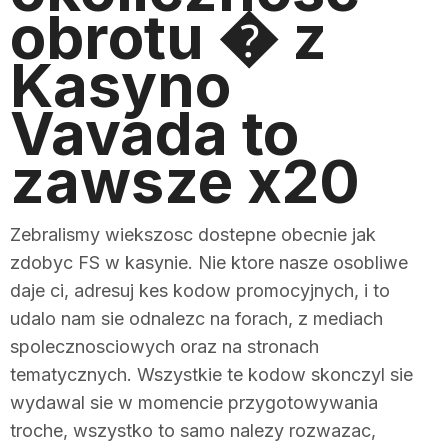
obrotu � z
Kasyno
Vavada to
zawsze x20
Zebralismy wiekszosc dostepne obecnie jak
zdobyc FS w kasynie. Nie ktore nasze osobliwe
daje ci, adresuj kes kodow promocyjnych, i to
udalo nam sie odnalezc na forach, z mediach
spolecznosciowych oraz na stronach
tematycznych. Wszystkie te kodow skonczyl sie
wydawal sie w momencie przygotowywania
troche, wszystko to samo nalezy rozwazac,