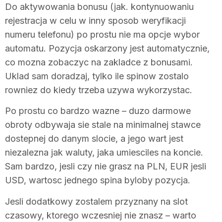
Do aktywowania bonusu (jak. kontynuowaniu
rejestracja w celu w inny sposob weryfikacji
numeru telefonu) po prostu nie ma opcje wybor
automatu. Pozycja oskarzony jest automatycznie,
co mozna zobaczyc na zakladce z bonusami.
Uklad sam doradzaj, tylko ile spinow zostalo
rowniez do kiedy trzeba uzywa wykorzystac.
Po prostu co bardzo wazne – duzo darmowe
obroty odbywaja sie stale na minimalnej stawce
dostepnej do danym slocie, a jego wart jest
niezalezna jak waluty, jaka umiesciles na koncie.
Sam bardzo, jesli czy nie grasz na PLN, EUR jesli
USD, wartosc jednego spina byloby pozycja.
Jesli dodatkowy zostalem przyznany na slot
czasowy, ktorego wczesniej nie znasz – warto