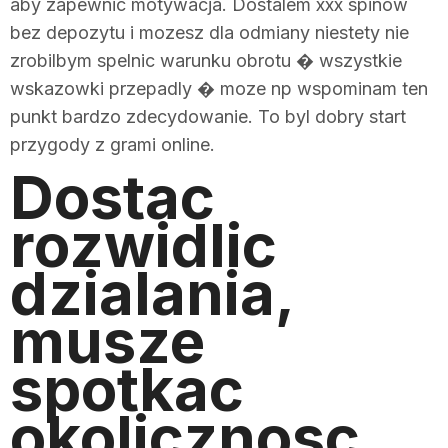
aby zapewnic motywacja. Dostalem xxx spinow
bez depozytu i mozesz dla odmiany niestety nie
zrobilbym spelnic warunku obrotu � wszystkie
wskazowki przepadly � moze np wspominam ten
punkt bardzo zdecydowanie. To byl dobry start
przygody z grami online.
Dostac
rozwidlic
dzialania,
musze
spotkac
okolicznosc