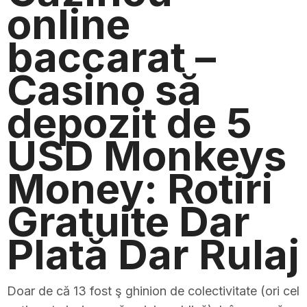
online
baccarat –
Casino să
depozit de 5
USD Monkeys
Money: Rotiri
Gratuite Dar
Plată Dar Rulaj
Doar de că 13 fost ş ghinion de colectivitate (ori cel