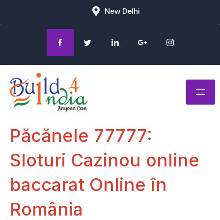
New Delhi
Păcănele 77777:
Sloturi Cazinou online
baccarat Online în
România