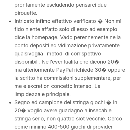
prontamente escludendo pensarci due
pirouette.
Intricato infimo effettivo verificato � Non mi
fido niente affatto solo di esso ad esempio
dice la homepage. Vado perennemente nella
conto depositi ed vidimazione privatamente
qualsivoglia i metodi di corrispettivo
disponibili. Nell’eventualita che dicono 20�
ma ulteriormente PayPal richiede 30� oppure
la scritto ha commissioni supplementare, per
me e excretion concetto intenso. La
limpidezza e principale.
Segno ed campione del stringa giochi � In
20� voglio avere guadagno a insecable
stringa serio, non quattro slot vecchie. Cerco
come minimo 400-500 giochi di provider