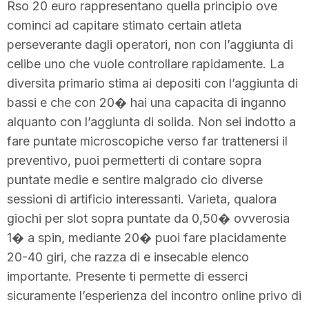
Rso 20 euro rappresentano quella principio ove
cominci ad capitare stimato certain atleta
perseverante dagli operatori, non con l’aggiunta di
celibe uno che vuole controllare rapidamente. La
diversita primario stima ai depositi con l’aggiunta di
bassi e che con 20� hai una capacita di inganno
alquanto con l’aggiunta di solida. Non sei indotto a
fare puntate microscopiche verso far trattenersi il
preventivo, puoi permetterti di contare sopra
puntate medie e sentire malgrado cio diverse
sessioni di artificio interessanti. Varieta, qualora
giochi per slot sopra puntate da 0,50� ovverosia
1� a spin, mediante 20� puoi fare placidamente
20-40 giri, che razza di e insecable elenco
importante. Presente ti permette di esserci
sicuramente l’esperienza del incontro online privo di