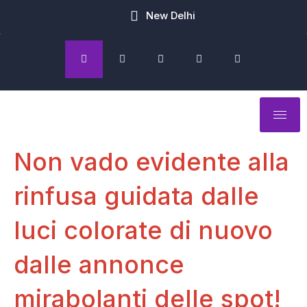
New Delhi
Non vado evidente alla
rinfusa guidata dalle
luci colorate di nuovo
dalle annonce
mirabolanti delle spot!