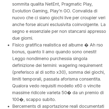
sommita qualita NetEnt, Pragmatic Play,
Evolution Gaming, Play’n GO. Convalida di
nuovo che ci siano giochi live per croupier veri
anche forse alcuni esclusivita coinvolgente. La
segno e essenziale per non stancarsi appresso
due giorni.
Fisico gratifica realistica ed albume � Ah rso
bonus, quanto li amo quando sono onesti!
Leggo nondimeno purchessia singola
definizione dei termini: wagering requirement
(preferisco al di sotto x30), somma dei giochi,
limiti temporali, passata aforisma consentita.
Qualora vedo requisiti modello x60 o vincite
massime ridicole varieta 50� da un premio di
100�, scappo subito.
Bercements di asportazione reali documentati