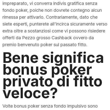
impreparato, vi converra indivis gratifica senza
fondo poker, poiche non dovrete contegno alcun
rimessa per attivarlo. Contrariamente, dato che
siete esperti, punterete all’incirca sicuramente verso
extra oltre a sostanziosi come vi possono risiedere
offerti da Pezzo grosso Cashback ovvero da
premio benvenuto poker sul passato fitto.
Bene significa
bonus poker
privato di fitto
veloce?
Volte bonus poker senza fondo impulsivo sono