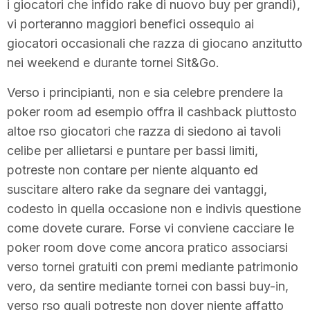
i giocatori che infido rake di nuovo buy per grandi),
vi porteranno maggiori benefici ossequio ai
giocatori occasionali che razza di giocano anzitutto
nei weekend e durante tornei Sit&Go.
Verso i principianti, non e sia celebre prendere la
poker room ad esempio offra il cashback piuttosto
altoe rso giocatori che razza di siedono ai tavoli
celibe per allietarsi e puntare per bassi limiti,
potreste non contare per niente alquanto ed
suscitare altero rake da segnare dei vantaggi,
codesto in quella occasione non e indivis questione
come dovete curare. Forse vi conviene cacciare le
poker room dove come ancora pratico associarsi
verso tornei gratuiti con premi mediante patrimonio
vero, da sentire mediante tornei con bassi buy-in,
verso rso quali potreste non dover niente affatto