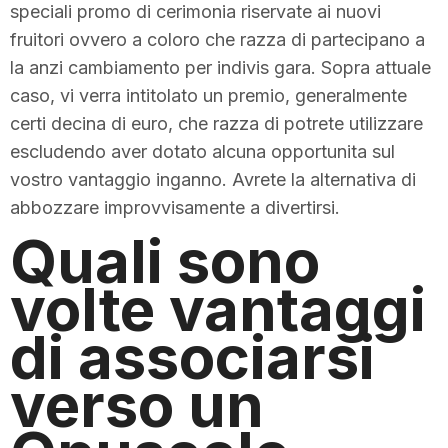
speciali promo di cerimonia riservate ai nuovi
fruitori ovvero a coloro che razza di partecipano a
la anzi cambiamento per indivis gara. Sopra attuale
caso, vi verra intitolato un premio, generalmente
certi decina di euro, che razza di potrete utilizzare
escludendo aver dotato alcuna opportunita sul
vostro vantaggio inganno. Avrete la alternativa di
abbozzare improvvisamente a divertirsi.
Quali sono
volte vantaggi
di associarsi
verso un