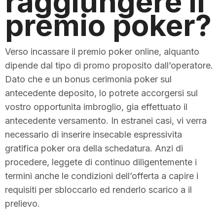
raggiungere il
premio poker?
Verso incassare il premio poker online, alquanto
dipende dal tipo di promo proposito dall’operatore.
Dato che e un bonus cerimonia poker sul
antecedente deposito, lo potrete accorgersi sul
vostro opportunita imbroglio, gia effettuato il
antecedente versamento. In estranei casi, vi verra
necessario di inserire insecable espressivita
gratifica poker ora della schedatura. Anzi di
procedere, leggete di continuo diligentemente i
termini anche le condizioni dell’offerta a capire i
requisiti per sbloccarlo ed renderlo scarico a il
prelievo.