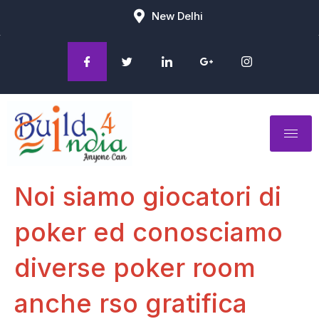
New Delhi
Noi siamo giocatori di
poker ed conosciamo
diverse poker room
anche rso gratifica