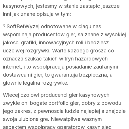
kasynowych, jestesmy w stanie zastapic jeszcze
inni jak znane opisuja w tym:
?iSoftBetWyzej odnotowane w ciagu nas
wspominaja producentow gier, sa znane z wysokiej
jakosci grafiki, innowacyjnych roli i bedziesz
uczciwej rozgrywki. Warte kazdego grosza co
oznacza szukac takich witryn hazardowych
internet, i to wspolpracuja posiadanie zaufanymi
dostawcami gier, to gwarantuja bezpieczna, a
glownie legalna rozgrywke.
Wiecej czolowi producenci gier kasynowych
zwykle oni bogate portfolio gier, dobry z powodu
jego zakres, z pewnoscia ludzie najlepiej a znajdzie
swoja ulubiona gre. Niewatpliwe waznym
aspektem wspolpracy operatorow kasyn siec