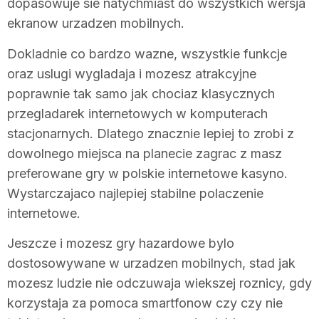
dopasowuje sie natychmiast do wszystkich wersja
ekranow urzadzen mobilnych.
Dokladnie co bardzo wazne, wszystkie funkcje
oraz uslugi wygladaja i mozesz atrakcyjne
poprawnie tak samo jak chociaz klasycznych
przegladarek internetowych w komputerach
stacjonarnych. Dlatego znacznie lepiej to zrobi z
dowolnego miejsca na planecie zagrac z masz
preferowane gry w polskie internetowe kasyno.
Wystarczajaco najlepiej stabilne polaczenie
internetowe.
Jeszcze i mozesz gry hazardowe bylo
dostosowywane w urzadzen mobilnych, stad jak
mozesz ludzie nie odczuwaja wiekszej roznicy, gdy
korzystaja za pomoca smartfonow czy czy nie