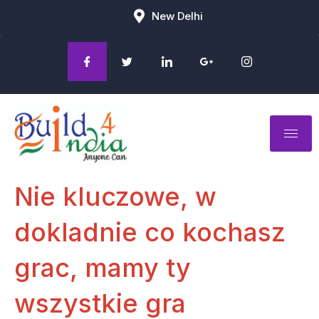
New Delhi
Nie kluczowe, w
dokladnie co kochasz
grac, mamy ty
wszystkie gra