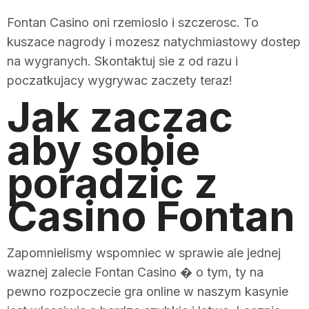
Fontan Casino oni rzemioslo i szczerosc. To
kuszace nagrody i mozesz natychmiastowy dostep
na wygranych. Skontaktuj sie z od razu i
poczatkujacy wygrywac zaczety teraz!
Jak zaczac
aby sobie
poradzic z
Casino Fontan
Zapomnielismy wspomniec w sprawie ale jednej
waznej zalecie Fontan Casino � o tym, ty na
pewno rozpoczecie gra online w naszym kasynie