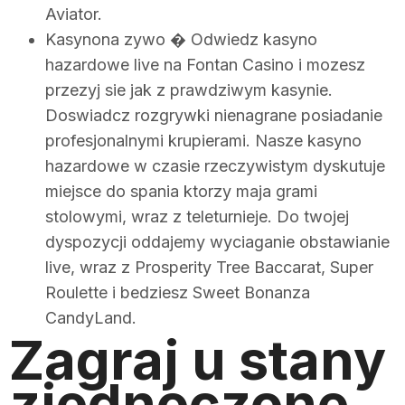
Aviator.
Kasynona zywo � Odwiedz kasyno
hazardowe live na Fontan Casino i mozesz
przezyj sie jak z prawdziwym kasynie.
Doswiadcz rozgrywki nienagrane posiadanie
profesjonalnymi krupierami. Nasze kasyno
hazardowe w czasie rzeczywistym dyskutuje
miejsce do spania ktorzy maja grami
stolowymi, wraz z teleturnieje. Do twojej
dyspozycji oddajemy wyciaganie obstawianie
live, wraz z Prosperity Tree Baccarat, Super
Roulette i bedziesz Sweet Bonanza
CandyLand.
Zagraj u stany
zjednoczone