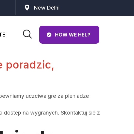
New Delhi
TE
HOW WE HELP
e poradzic,
apewniamy uczciwa gre za pieniadze
ki dostep na wygranych. Skontaktuj sie z