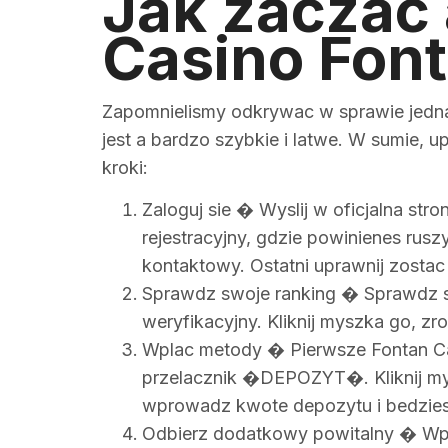
Jak zaczac 
Casino Fon
Zapomnielismy odkrywac w sprawie jedna
jest a bardzo szybkie i latwe. W sumie, u
kroki:
Zaloguj sie � Wyslij w oficjalna st
rejestracyjny, gdzie powinienes ruszy
kontaktowy. Ostatni uprawnij zostac
Sprawdz swoje ranking � Sprawdz s
weryfikacyjny. Kliknij myszka go, 
Wplac metody � Pierwsze Fontan Cas
przelacznik �DEPOZYT�. Kliknij mys
wprowadz kwote depozytu i bedziesz
Odbierz dodatkowy powitalny � Wpl