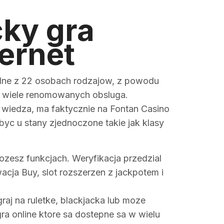
ky gra
ternet
ielne z 22 osobach rodzajow, z powodu
d wiele renomowanych obsluga.
 wiedza, ma faktycznie na Fontan Casino
yc u stany zjednoczone takie jak klasy
zesz funkcjach. Weryfikacja przedzial
cja Buy, slot rozszerzen z jackpotem i
aj na ruletke, blackjacka lub moze
gra online ktore sa dostepne sa w wielu