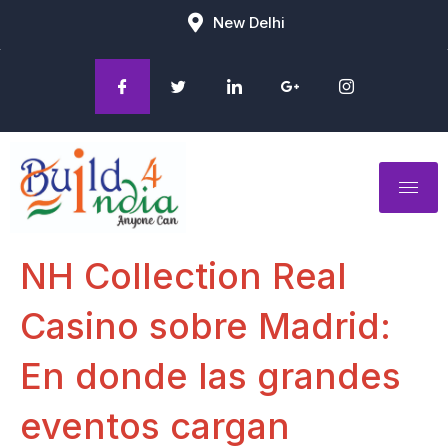
New Delhi
NH Collection Real
Casino sobre Madrid:
En donde las grandes
eventos cargan