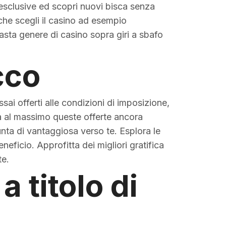
i esclusive ed scopri nuovi bisca senza
nche scegli il casino ad esempio
sta genere di casino sopra giri a sbafo
cco
sai offerti alle condizioni di imposizione,
ta al massimo queste offerte ancora
nta di vantaggiosa verso te. Esplora le
neficio. Approfitta dei migliori gratifica
te.
 titolo di