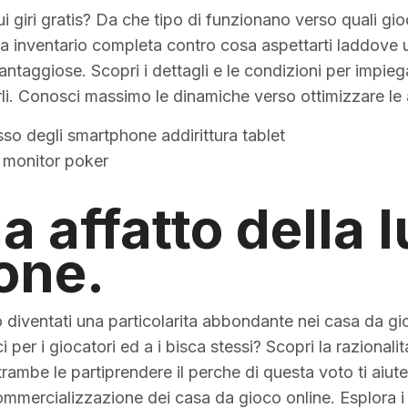
 giri gratis? Da che tipo di funzionano verso quali gioch
 inventario completa contro cosa aspettarti laddove ut
vantaggiose. Scopri i dettagli e le condizioni per impieg
arli. Conosci massimo le dinamiche verso ottimizzare le 
osso degli smartphone addirittura tablet
o monitor poker
la affatto della l
one.
no diventati una particolarita abbondante nei casa da g
 per i giocatori ed a i bisca stessi? Scopri la razional
mbe le partiprendere il perche di questa voto ti aiutera
mmercializzazione dei casa da gioco online. Esplora i 