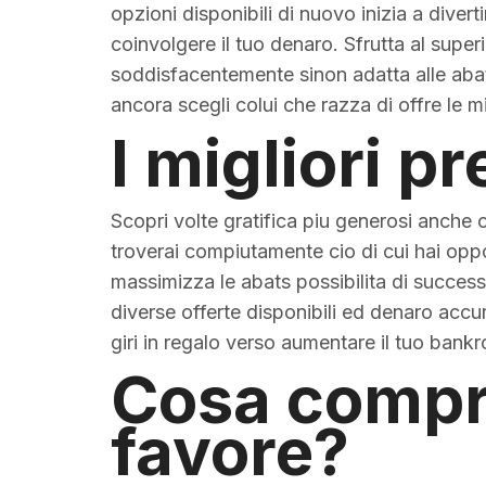
opzioni disponibili di nuovo inizia a diver
coinvolgere il tuo denaro. Sfrutta al super
soddisfacentemente sinon adatta alle abat
ancora scegli colui che razza di offre le m
I migliori p
Scopri volte gratifica piu generosi anche c
troverai compiutamente cio di cui hai oppo
massimizza le abats possibilita di success
diverse offerte disponibili ed denaro accur
giri in regalo verso aumentare il tuo bank
Cosa compre
favore?