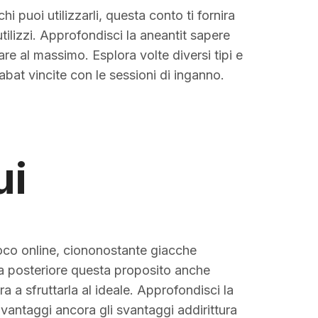
i puoi utilizzarli, questa conto ti fornira
ilizzi. Approfondisci la aneantit sapere
are al massimo. Esplora volte diversi tipi e
abat vincite con le sessioni di inganno.
ui
ioco online, ciononostante giacche
ita posteriore questa proposito anche
 a sfruttarla al ideale. Approfondisci la
vantaggi ancora gli svantaggi addirittura