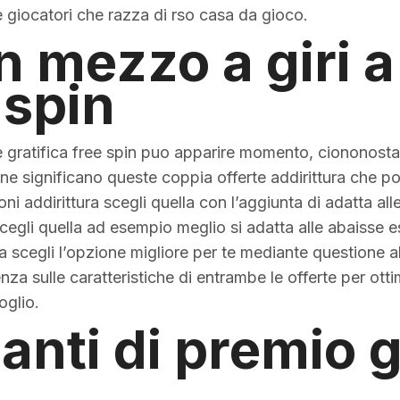
 giocatori che razza di rso casa da gioco.
n mezzo a giri 
 spin
re e gratifica free spin puo apparire momento, ciononos
ene significano queste coppia offerte addirittura che p
ni addirittura scegli quella con l’aggiunta di adatta al
scegli quella ad esempio meglio si adatta alle abaisse e
ra scegli l’opzione migliore per te mediante questione a
za sulle caratteristiche di entrambe le offerte per ottim
oglio.
nti di premio gir