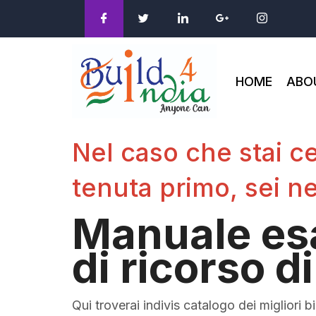
HOME
ABO
Nel caso che stai c
tenuta primo, sei n
Manuale esau
di ricorso d
Qui troverai indivis catalogo dei migliori