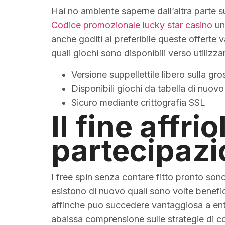
Hai no ambiente saperne dall’altra parte sui
Codice promozionale lucky star casino
una
anche goditi al preferibile queste offerte 
quali giochi sono disponibili verso utilizz
Versione suppellettile libero sulla gr
Disponibili giochi da tabella di nuov
Sicuro mediante crittografia SSL
Il fine affrio
partecipazi
I free spin senza contare fitto pronto so
esistono di nuovo quali sono volte benefici
affinche puo succedere vantaggiosa a entra
abaissa comprensione sulle strategie di co