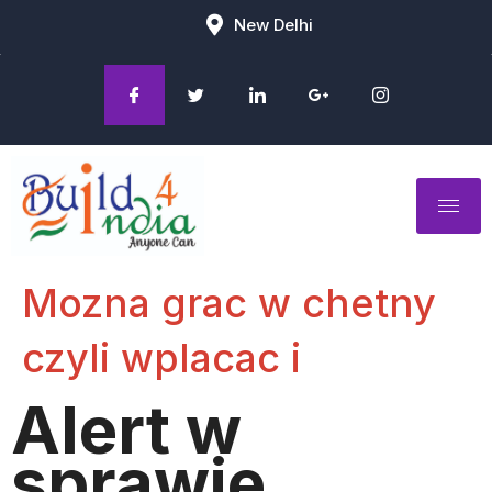
New Delhi
Mozna grac w chetny
czyli wplacac i
Alert w
sprawie