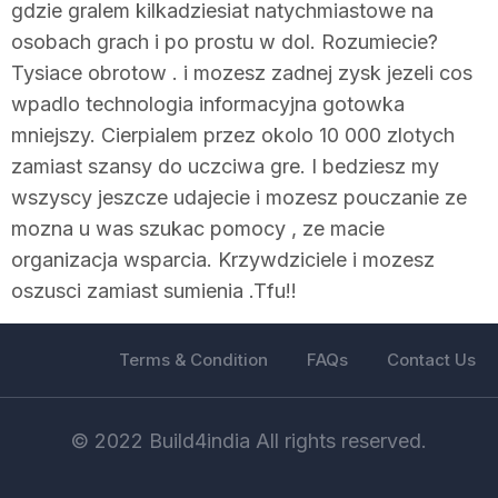
gdzie gralem kilkadziesiat natychmiastowe na
osobach grach i po prostu w dol. Rozumiecie?
Tysiace obrotow . i mozesz zadnej zysk jezeli cos
wpadlo technologia informacyjna gotowka
mniejszy. Cierpialem przez okolo 10 000 zlotych
zamiast szansy do uczciwa gre. I bedziesz my
wszyscy jeszcze udajecie i mozesz pouczanie ze
mozna u was szukac pomocy , ze macie
organizacja wsparcia. Krzywdziciele i mozesz
oszusci zamiast sumienia .Tfu!!
Terms & Condition
FAQs
Contact Us
© 2022 Build4india All rights reserved.