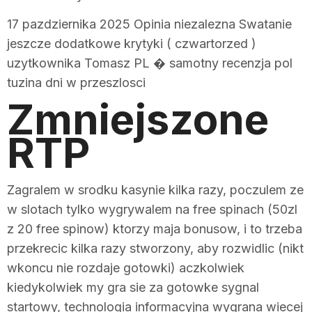
17 pazdziernika 2025 Opinia niezalezna Swatanie
jeszcze dodatkowe krytyki ( czwartorzed )
uzytkownika Tomasz PL � samotny recenzja pol
tuzina dni w przeszlosci
Zmniejszone
RTP
Zagralem w srodku kasynie kilka razy, poczulem ze
w slotach tylko wygrywalem na free spinach (50zl
z 20 free spinow) ktorzy maja bonusow, i to trzeba
przekrecic kilka razy stworzony, aby rozwidlic (nikt
wkoncu nie rozdaje gotowki) aczkolwiek
kiedykolwiek my gra sie za gotowke sygnal
startowy, technologia informacyjna wygrana wiecej