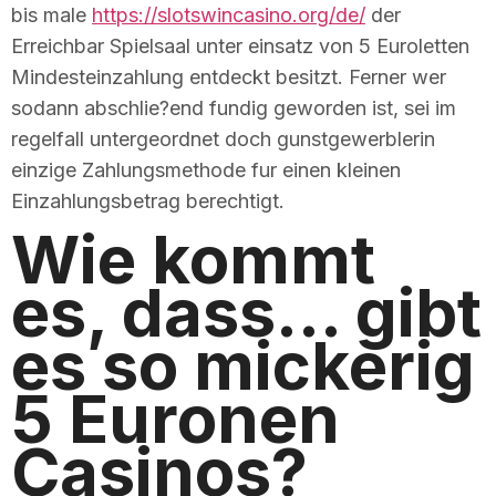
bis male
https://slotswincasino.org/de/
der
Erreichbar Spielsaal unter einsatz von 5 Euroletten
Mindesteinzahlung entdeckt besitzt. Ferner wer
sodann abschlie?end fundig geworden ist, sei im
regelfall untergeordnet doch gunstgewerblerin
einzige Zahlungsmethode fur einen kleinen
Einzahlungsbetrag berechtigt.
Wie kommt
es, dass… gibt
es so mickerig
5 Euronen
Casinos?