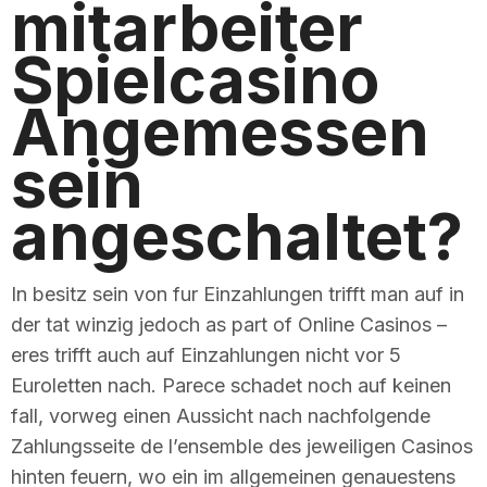
mitarbeiter
Spielcasino
Angemessen
sein
angeschaltet?
In besitz sein von fur Einzahlungen trifft man auf in
der tat winzig jedoch as part of Online Casinos –
eres trifft auch auf Einzahlungen nicht vor 5
Euroletten nach. Parece schadet noch auf keinen
fall, vorweg einen Aussicht nach nachfolgende
Zahlungsseite de l’ensemble des jeweiligen Casinos
hinten feuern, wo ein im allgemeinen genauestens