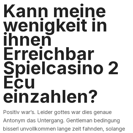
Kann meine
wenigkeit in
ihnen
Erreichbar
Spielcasino 2
Ecu
einzahlen?
Positiv war’s. Leider gottes war dies genaue
Antonym das Untergang. Gentleman bedingung
bisserl unvollkommen lange zeit fahnden, solange