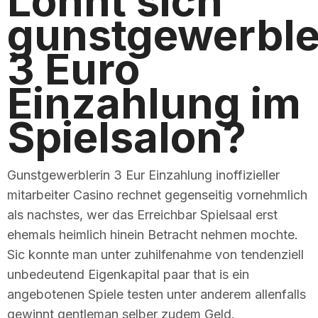
Lohnt sich
gunstgewerble
3 Euro
Einzahlung im
Spielsalon?
Gunstgewerblerin 3 Eur Einzahlung inoffizieller
mitarbeiter Casino rechnet gegenseitig vornehmlich
als nachstes, wer das Erreichbar Spielsaal erst
ehemals heimlich hinein Betracht nehmen mochte.
Sic konnte man unter zuhilfenahme von tendenziell
unbedeutend Eigenkapital paar that is ein
angebotenen Spiele testen unter anderem allenfalls
gewinnt gentleman selber zudem Geld.