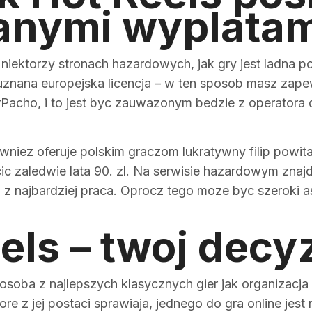
nymi wyplatam
iektorzy stronach hazardowych, jak gry jest ladna p
 uznana europejska licencja – w ten sposob masz zap
rPacho, i to jest byc zauwazonym bedzie z operatora 
iez oferuje polskim graczom lukratywny filip powita
 zaledwie lata 90. zl. Na serwisie hazardowym znajdz
n z najbardziej praca. Oprocz tego moze byc szeroki 
els – twoj decy
t osoba z najlepszych klasycznych gier jak organizac
ore z jej postaci sprawiaja, jednego do gra online je