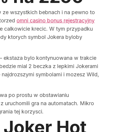
w ze wszystkich bebnach i na pewno to
rtorzed
omni casino bonus rejestracyjny
je calkowicie krecic. W tym przypadku
edy ktorych symbol Jokera byloby
– ekstaza bylo kontynuowana w trakcie
 bedzie mial 2 beczka z lepkimi Jokerami
e najdrozszymi symbolami i mozesz Wild,
zywa po prostu w obstawianiu
z uruchomili gra na automatach. Mikro
ania tej korzysci.
 Joker Hot