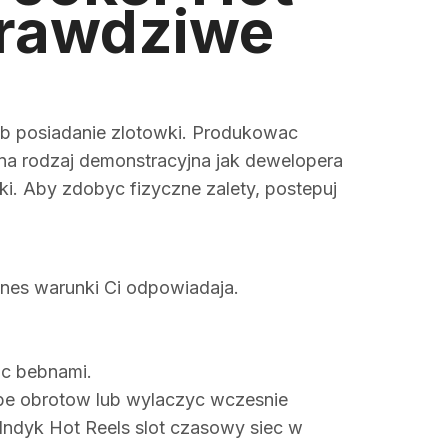
prawdziwe
lub posiadanie zlotowki. Produkowac
lna rodzaj demonstracyjna jak dewelopera
ki. Aby zdobyc fizyczne zalety, postepuj
nes warunki Ci odpowiadaja.
ac bebnami.
zbe obrotow lub wylaczyc wczesnie
Indyk Hot Reels slot czasowy siec w