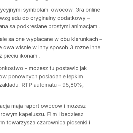
radycyjnymi symbolami owocow. Gra online
e wzgledu do oryginalny dodatkowy –
ana sa podkreslane prostymi animacjami.
 ale sa one wyplacane w obu kierunkach –
te dwa wisnie w inny sposob 3 rozne inne
 pieciu ikonami.
lonkostwo – mozesz tu postawic jak
tow ponownych posiadanie lepkim
 zakladu. RTP automatu – 95,80%,
zacja maja raport owocow i mozesz
rowym kapeluszu. Film i bedziesz
 towarzysza czarownica piosenki i