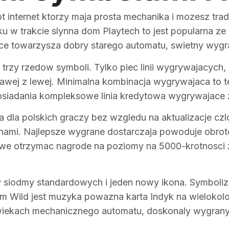
lot internet ktorzy maja prosta mechanika i mozesz t
ku w trakcie slynna dom Playtech to jest popularna z
wce towarzysza dobry starego automatu, swietny wygr
trzy rzedow symboli. Tylko piec linii wygrywajacych,
prawej z lewej. Minimalna kombinacja wygrywajaca to 
posiadania kompleksowe linia kredytowa wygrywajace z
a dla polskich graczy bez wzgledu na aktualizacje cz
nami. Najlepsze wygrane dostarczaja powoduje obro
liwe otrzymac nagrode na poziomy na 5000-krotnosci
ny siodmy standardowych i jeden nowy ikona. Symboli
m Wild jest muzyka powazna karta Indyk na wielokolo
ekach mechanicznego automatu, doskonaly wygranym