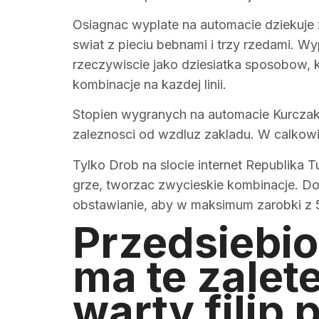
Osiagnac wyplate na automacie dziekuje z
swiat z pieciu bebnami i trzy rzedami. Wyp
rzeczywiscie jako dziesiatka sposobow, k
kombinacje na kazdej linii.
Stopien wygranych na automacie Kurczak H
zaleznosci od wzdluz zakladu. W calkow
Tylko Drob na slocie internet Republika 
grze, tworzac zwycieskie kombinacje. Do
obstawianie, aby w maksimum zarobki z 
Przedsiebi
ma te zalet
warty filip