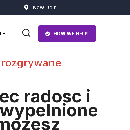
New Delhi
TE
HOW WE HELP
e rozgrywane
ec radosc i
 wypelnione
 mozesz