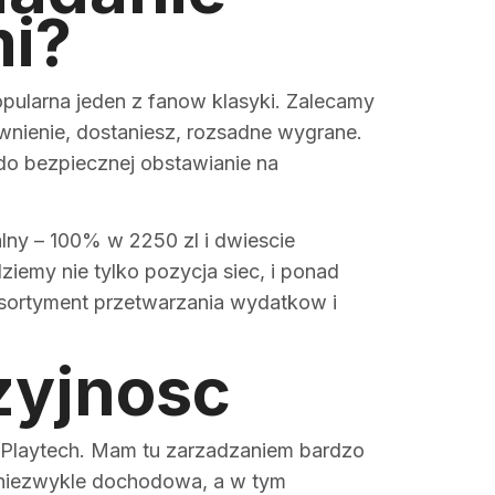
i?
opularna jeden z fanow klasyki. Zalecamy
ewnienie, dostaniesz, rozsadne wygrane.
do bezpiecznej obstawianie na
lny – 100% w 2250 zl i dwiescie
iemy nie tylko pozycja siec, i ponad
asortyment przetwarzania wydatkow i
zyjnosc
ja Playtech. Mam tu zarzadzaniem bardzo
st niezwykle dochodowa, a w tym