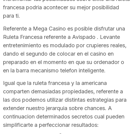
francesa podria acontecer su mejor posibilidad
para ti.
Referente a Mega Casino es posible disfrutar una
Ruleta Francesa referente a Avispado . Levante
entretenimiento es modulado por crupieres reales,
dando el segundo de colocar en el casino en
preparado en el momento en que su ordenador o
en la barra mecanismo telefon inteligente.
Igual que la ruleta francesa y la americana
comparten demasiadas propiedades, referente a
las dos podemos utilizar distintas estrategias para
extender nuestro jerarquia sobre chances. A
continuacion determinados secretos cual pueden
simplificarte a perfeccionar resultados: