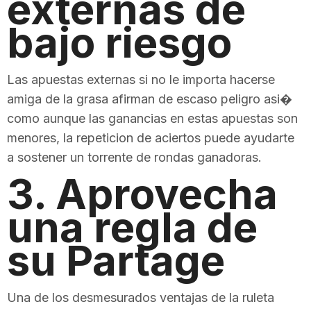
externas de
bajo riesgo
Las apuestas externas si no le importa hacerse
amiga de la grasa afirman de escaso peligro asi�
como aunque las ganancias en estas apuestas son
menores, la repeticion de aciertos puede ayudarte
a sostener un torrente de rondas ganadoras.
3. Aprovecha
una regla de
su Partage
Una de los desmesurados ventajas de la ruleta