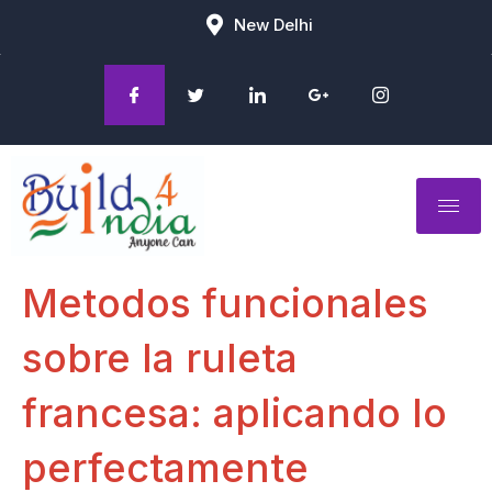
New Delhi
Metodos funcionales
sobre la ruleta
francesa: aplicando lo
perfectamente