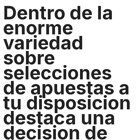
Dentro de la
enorme
variedad
sobre
selecciones
de apuestas a
tu disposicion
destaca una
decision de