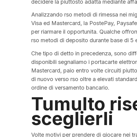
decidere la piuttosto adatta mediante affat
Analizzando rso metodi di rimessa nei migl
Visa ed Mastercard, la PostePay, Paysafeca
per riarmare il opportunita. Qualche offr
rso metodi di deposito durante base di 5 eu
Che tipo di detto in precedenza, sono diff
disponibili segnaliamo i portacarte elettr
Mastercard, paio entro volte circuiti piut
di nuovo verso rso oltre a elevati standard
ordine di versamento bancario.
Tumulto ris
sceglierli
Volte motivi per prendere di giocare nei t