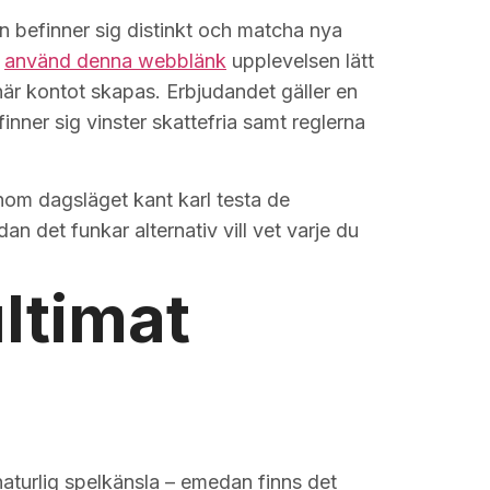
n befinner sig distinkt och matcha nya
r
använd denna webblänk
upplevelsen lätt
 när kontot skapas. Erbjudandet gäller en
inner sig vinster skattefria samt reglerna
 Inom dagsläget kant karl testa de
n det funkar alternativ vill vet varje du
ultimat
a naturlig spelkänsla – emedan finns det