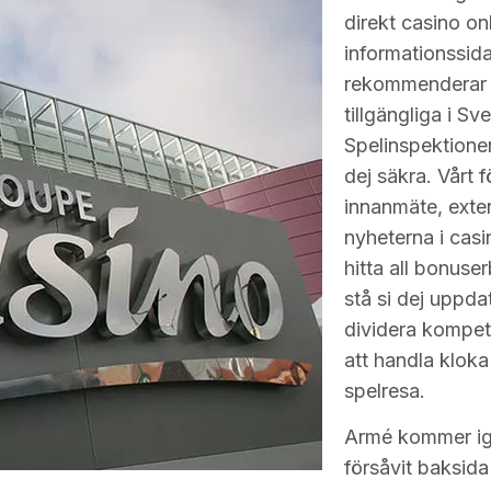
direkt casino on
informationssida
rekommenderar e
tillgängliga i S
Spelinspektione
dej säkra. Vårt 
innanmäte, exte
nyheterna i casi
hitta all bonus
stå si dej uppda
dividera kompete
att handla kloka 
spelresa.
Armé kommer ige
försåvit baksida 