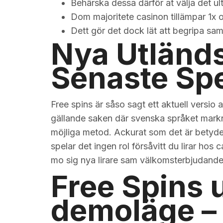
Behärska dessa därför at välja det ult
Dom majoritete casinon tillämpar 1x
Dett gör det dock lät att begripa sam
Nya Utländs
Senaste Sp
Free spins är såso sagt ett aktuell versio av
gällande saken där svenska språket markna
möjliga metod. Ackurat som det är betydel
spelar det ingen rol försåvitt du lirar hos 
mo sig nya lirare sam välkomsterbjudande
Free Spins 
demoläge – A