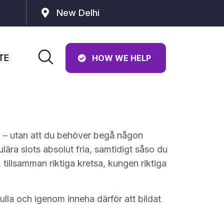
New Delhi
TE
HOW WE HELP
g – utan att du behöver begå någon
ära slots absolut fria, samtidigt såso du
 tillsamman riktiga kretsa, kungen riktiga
lla och igenom inneha därför att bildat