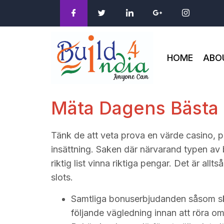
HOME
ABO
Mäta Dagens Bästa 
Tänk de att veta prova en värde casino, p
insättning. Saken där närvarand typen av 
riktig list vinna riktiga pengar.
Det är allts
slots.
Samtliga bonuserbjudanden såsom skän
följande vägledning innan att röra om