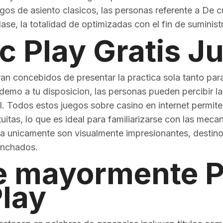
os de asiento clasicos, las personas referente a De c
clase, la totalidad de optimizadas con el fin de sumini
c Play Gratis J
ran concebidos de presentar la practica sola tanto 
demo a tu disposicion, las personas pueden percibir l
al. Todos estos juegos sobre casino en internet permi
atuitas, lo que es ideal para familiarizarse con las me
 unicamente son visualmente impresionantes, destino 
anchados.
ue mayormente 
lay