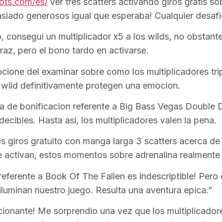
lots.com/es/
ver tres scatters activando giros gratis s
siado generosos igual que esperaba! Cualquier desafi
 consegui un multiplicador x5 a los wilds, no obstante
az, pero el bono tardo en activarse.
one del examinar sobre como los multiplicadores trip
 wild definitivamente protegen una emocion.
lla de bonificacion referente a Big Bass Vegas Double
ecibles. Hasta asi, los multiplicadores valen la pena.
os giros gratuito con manga larga 3 scatters acerca 
e activan, estos momentos sobre adrenalina realmente 
referente a Book Of The Fallen es indescriptible! Pero
iluminan nuestro juego. Resulta una aventura epica.”
ionante! Me sorprendio una vez que los multiplicadore