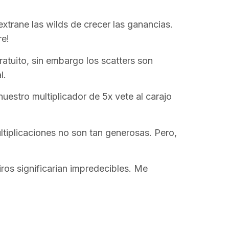
xtrane las wilds de crecer las ganancias.
re!
ratuito, sin embargo los scatters son
l.
estro multiplicador de 5x vete al carajo
ltiplicaciones no son tan generosas. Pero,
ros significarian impredecibles. Me