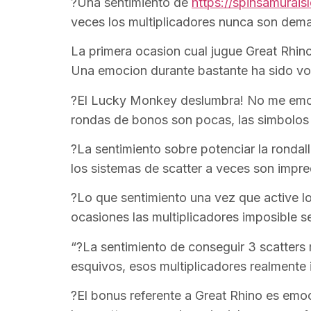
?Una sentimiento de
https://spinsamurais
veces los multiplicadores nunca son dema
La primera ocasion cual jugue Great Rhino,
Una emocion durante bastante ha sido vor
?El Lucky Monkey deslumbra! No me emoci
rondas de bonos son pocas, las simbolos
?La sentimiento sobre potenciar la ronda
los sistemas de scatter a veces son impred
?Lo que sentimiento una vez que active l
ocasiones las multiplicadores imposible s
“?La sentimiento de conseguir 3 scatters 
esquivos, esos multiplicadores realmente 
?El bonus referente a Great Rhino es emoc