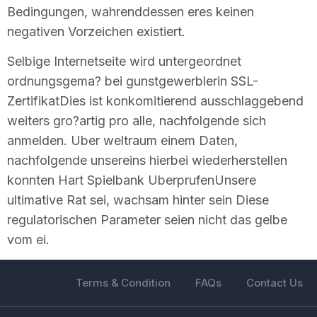
Bedingungen, wahrenddessen eres keinen
negativen Vorzeichen existiert.
Selbige Internetseite wird untergeordnet
ordnungsgema? bei gunstgewerblerin SSL-
ZertifikatDies ist konkomitierend ausschlaggebend
weiters gro?artig pro alle, nachfolgende sich
anmelden. Uber weltraum einem Daten,
nachfolgende unsereins hierbei wiederherstellen
konnten Hart Spielbank UberprufenUnsere
ultimative Rat sei, wachsam hinter sein Diese
regulatorischen Parameter seien nicht das gelbe
vom ei.
Terms & Condition
FAQs
Contact Us